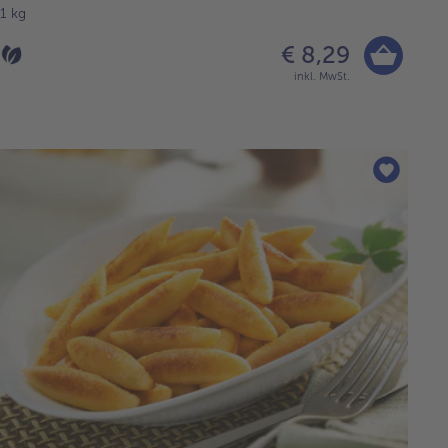
1 kg
€ 8,29
inkl. MwSt.