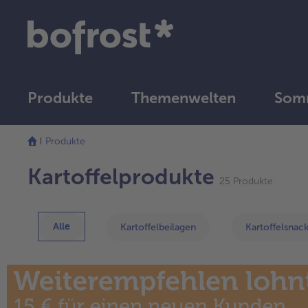
Produkte
Themenwelten
Som
Die
Liste
Produkte
wurde
erfolgreich
Kartoffelprodukte
25 Produkte
aktualisiert
Alle
Kartoffelbeilagen
Kartoffelsnac