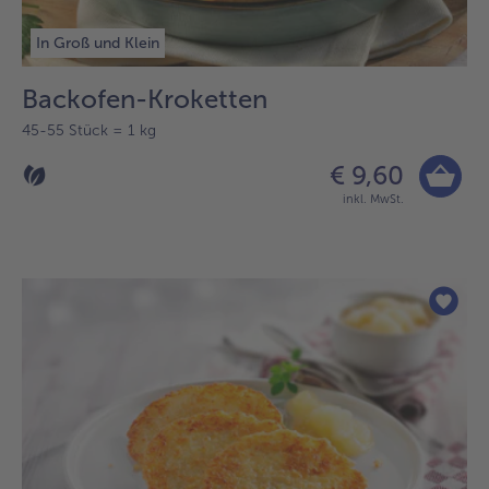
In Groß und Klein
Backofen-Kroketten
45-55 Stück = 1 kg
€ 9,60
inkl. MwSt.