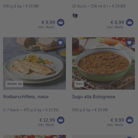
500 g (1 kg = € 19,98)
12 Stück = 336 ml (1 l = € 20,80)
€ 9,99
€ 6,99
inkl. MwSt.
inkl. MwSt.
Wieder da
Neu
Rotbarschfilets, natur
Sugo alla Bolognese
3-7 Stück = 475 g (1 kg = € 27,35)
500 g (1 kg = € 19,98)
€ 12,99
€ 9,99
inkl. MwSt.
inkl. MwSt.