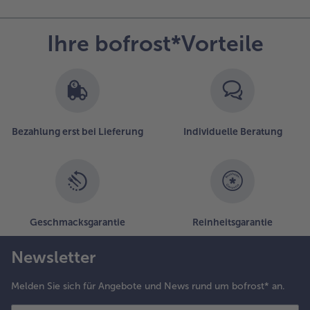
Übersicht.
Es
Ihre bofrost*Vorteile
befinden
sich
8
Artikel
in
der
Liste.
Bezahlung erst bei Lieferung
Individuelle Beratung
Geschmacksgarantie
Reinheitsgarantie
Newsletter
Melden Sie sich für Angebote und News rund um bofrost* an.