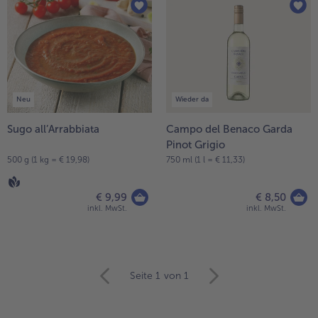
Neu
Wieder da
Sugo all’Arrabbiata
Campo del Benaco Garda
Pinot Grigio
500 g (1 kg = € 19,98)
750 ml (1 l = € 11,33)
€ 9,99
€ 8,50
inkl. MwSt.
inkl. MwSt.
weiter
Seite 1
von 1
mit
der
Artikel-