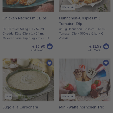
Liste.
alle Hausmannskost & Suppen
Obst
Wieder da
alle Obst
Brot & Gebäck
Chicken Nachos mit Dips
Hühnchen-Crispies mit
alle Brot & Gebäck
Tomaten-Dip
Süße Vielfalt
20-25 Stück 500 g + 1 x 52 ml
450 g Hähnchen-Crispies + 47 ml
alle Süße Vielfalt
Cheddar Käse-Dip + 1 x 54 ml
Tomaten Dip = 500 g e (1 kg = €
Confiserie & Feinkost
Mexican Salsa-Dip (1 kg = € 27,80)
26,64)
alle Confiserie & Feinkost
Wein & Spirituosen
€ 13,90
€ 11,99
inkl. MwSt.
inkl. MwSt.
alle Wein & Spirituosen
Küchenhelfer
alle Küchenhelfer
Neu
Wieder da
Sugo alla Carbonara
Mini-Waffelhörnchen Trio