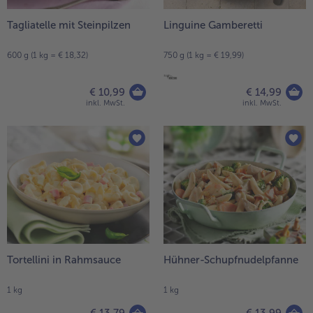
Tagliatelle mit Steinpilzen
Linguine Gamberetti
600 g (1 kg = € 18,32)
750 g (1 kg = € 19,99)
€ 10,99
€ 14,99
inkl. MwSt.
inkl. MwSt.
Tortellini in Rahmsauce
Hühner-Schupfnudelpfanne
1 kg
1 kg