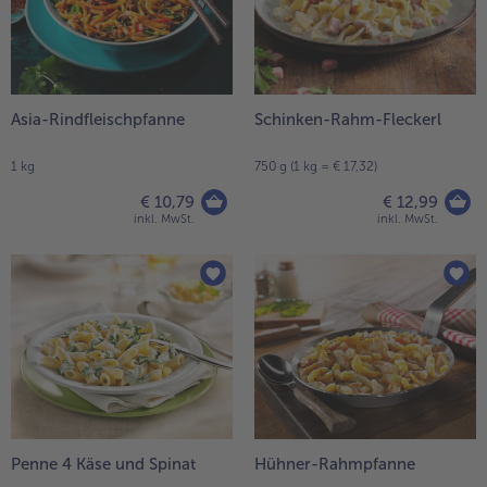
Asia-Rindfleischpfanne
Schinken-Rahm-Fleckerl
1 kg
750 g (1 kg = € 17,32)
€ 10,79
€ 12,99
inkl. MwSt.
inkl. MwSt.
Penne 4 Käse und Spinat
Hühner-Rahmpfanne