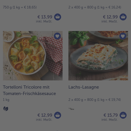
750 g (1 kg = € 18,65)
2 x 400 g = 800 g (1 kg = € 16,24)
€ 13,99
€ 12,99
inkl. MwSt.
inkl. MwSt.
Tortelloni Tricolore mit
Lachs-Lasagne
Tomaten-Frischkäsesauce
1 kg
2 x 400 g = 800 g (1 kg = € 19,74)
€ 12,99
€ 15,79
inkl. MwSt.
inkl. MwSt.