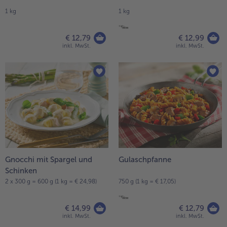
1 kg
1 kg
€ 12,79
€ 12,99
inkl. MwSt.
inkl. MwSt.
Gnocchi mit Spargel und
Gulaschpfanne
Schinken
2 x 300 g = 600 g (1 kg = € 24,98)
750 g (1 kg = € 17,05)
€ 14,99
€ 12,79
inkl. MwSt.
inkl. MwSt.