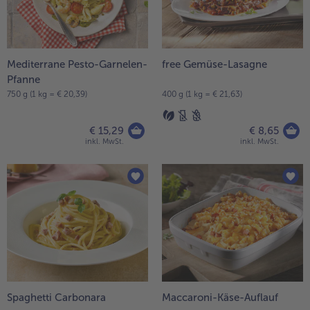
Mediterrane Pesto-Garnelen-
free Gemüse-Lasagne
Pfanne
750 g (1 kg = € 20,39)
400 g (1 kg = € 21,63)
€ 15,29
€ 8,65
inkl. MwSt.
inkl. MwSt.
Spaghetti Carbonara
Maccaroni-Käse-Auflauf