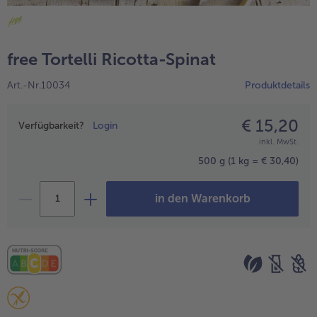
alle Hausmannskost & Suppen
Obst
alle Obst
Brot & Gebäck
free Tortelli Ricotta-Spinat
alle Brot & Gebäck
Süße Vielfalt
Art.-Nr.10034
Produktdetails
alle Süße Vielfalt
Confiserie & Feinkost
alle Confiserie & Feinkost
€ 15,20
Preisangabe
Wein & Spirituosen
Verfügbarkeit?
Login
inkl. MwSt.
alle Wein & Spirituosen
Küchenhelfer
500 g
(1 kg = € 30,40)
alle Küchenhelfer
in den Warenkorb