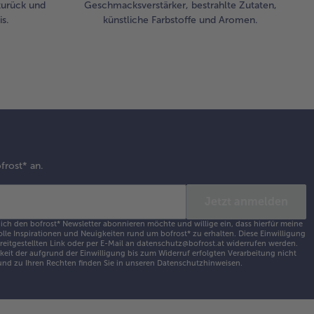
zurück und
Geschmacksverstärker, bestrahlte Zutaten,
s.
künstliche Farbstoffe und Aromen.
frost* an.
Jetzt anmelden
 ich den bofrost* Newsletter abonnieren möchte und willige ein, dass hierfür meine
olle Inspirationen und Neuigkeiten rund um bofrost* zu erhalten. Diese Einwilligung
ereitgestellten Link oder per E-Mail an datenschutz@bofrost.at widerrufen werden.
eit der aufgrund der Einwilligung bis zum Widerruf erfolgten Verarbeitung nicht
nd zu Ihren Rechten finden Sie in unseren
Datenschutzhinweisen
.