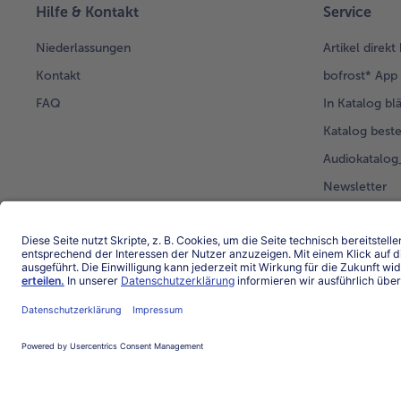
Hilfe & Kontakt
Service
Niederlassungen
Artikel direkt
Kontakt
bofrost* App
FAQ
In Katalog bl
Katalog beste
Audiokatalo
Newsletter
Kunden werb