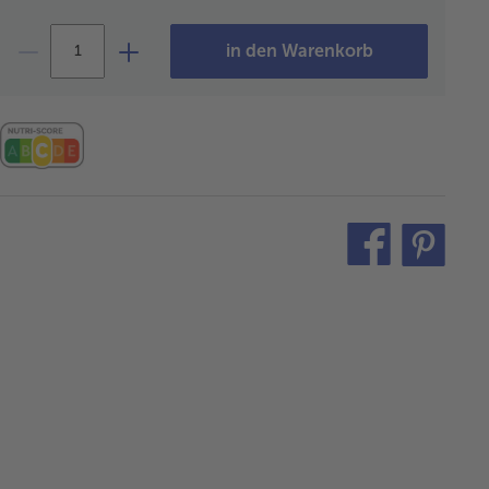
in den Warenkorb
teilen
pin
it