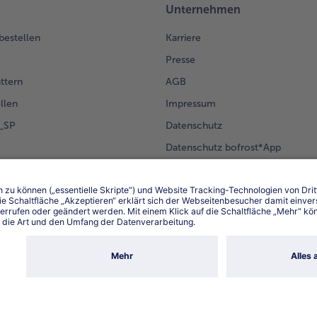
Unternehmen
 bestellen
Karriere
Presse
ättern
AGB
llen
Impressum
g_SP
Datenschutz
Datenschutz bofrost*App
en Kunden
Erklärung zur Barrierefreiheit