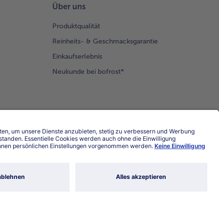
Über uns
Produktqualität
Reinheits- & Geschmacksgarantie
Einkaufserlebnis
Neukunde bei bofrost*
Land / Sprache wählen