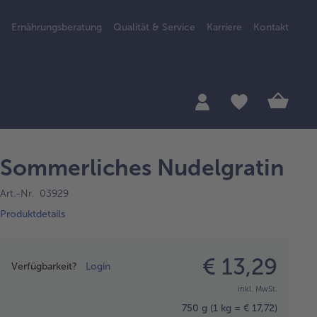
Ernährungsberatung
Qualität & Service
Karriere
Kontakt
Sommerliches Nudelgratin
Art.-Nr. 03929
Produktdetails
Preisangabe
€ 13,29
Verfügbarkeit?
Login
inkl. MwSt.
750 g
(1 kg = € 17,72)