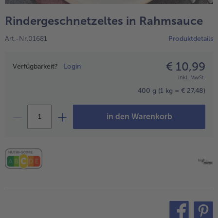
alle Hausmannskost & Suppen
Obst
Rindergeschnetzeltes in Rahmsauce
alle Obst
Brot & Gebäck
Art.-Nr.01681
Produktdetails
alle Brot & Gebäck
Süße Vielfalt
alle Süße Vielfalt
€ 10,99
Preisangabe
Confiserie & Feinkost
Verfügbarkeit?
Login
inkl. MwSt.
alle Confiserie & Feinkost
Wein & Spirituosen
400 g
(1 kg = € 27,48)
alle Wein & Spirituosen
Küchenhelfer
in den Warenkorb
alle Küchenhelfer