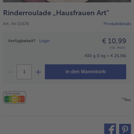
alle Hausmannskost & Suppen
Obst
Rinderroulade „Hausfrauen Art"
alle Obst
Brot & Gebäck
Art.-Nr.01676
Produktdetails
alle Brot & Gebäck
Süße Vielfalt
alle Süße Vielfalt
€ 10,99
Preisangabe
Confiserie & Feinkost
Verfügbarkeit?
Login
inkl. MwSt.
alle Confiserie & Feinkost
Wein & Spirituosen
430 g
(1 kg = € 25,56)
alle Wein & Spirituosen
Küchenhelfer
in den Warenkorb
alle Küchenhelfer