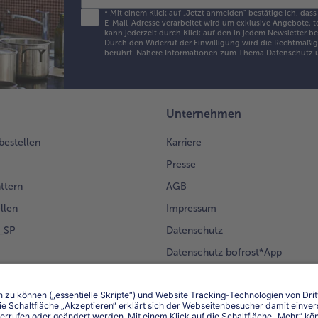
*
Mit einem Klick auf „Jetzt anmelden" bestätige ich, dass
E-Mail-Adresse verarbeitet wird um exklusive Angebote, t
kann jederzeit durch Klick auf den in jedem Newsletter b
Durch den Widerruf der Einwilligung wird die Rechtmäßigk
berührt. Nähere Informationen zum Thema Datenschutz u
Unternehmen
 bestellen
Karriere
Presse
ättern
AGB
llen
Impressum
g_SP
Datenschutz
Datenschutz bofrost*App
en Kunden
Erklärung zur Barrierefreiheit