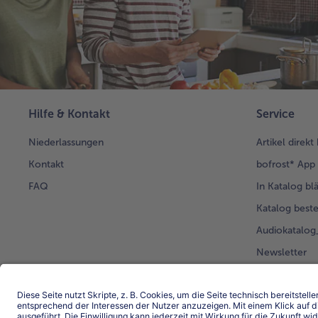
Hilfe & Kontakt
Service
Niederlassungen
Artikel direkt
Kontakt
bofrost* App
FAQ
In Katalog bl
Katalog beste
Audiokatalo
Newsletter
Kunden werb