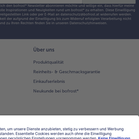
 ich den bofrost* Newsletter abonnieren möchte und willige ein, dass hierfür meine
olle Inspirationen und Neuigkeiten rund um bofrost* zu erhalten. Diese Einwilligung
ereitgestellten Link oder per E-Mail an datenschutz@bofrost.at widerrufen werden.
eit der aufgrund der Einwilligung bis zum Widerruf erfolgten Verarbeitung nicht
nd zu Ihren Rechten finden Sie in unseren
Datenschutzhinweisen
.
Über uns
Produktqualität
Reinheits- & Geschmacksgarantie
Einkaufserlebnis
Neukunde bei bofrost*