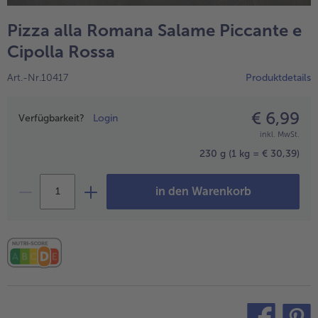
alle Hausmannskost & Suppen
Obst
Pizza alla Romana Salame Piccante e
alle Obst
Brot & Gebäck
Cipolla Rossa
alle Brot & Gebäck
Süße Vielfalt
Art.-Nr.10417
Produktdetails
alle Süße Vielfalt
Confiserie & Feinkost
€ 6,99
Preisangabe
alle Confiserie & Feinkost
Verfügbarkeit?
Login
Wein & Spirituosen
inkl. MwSt.
alle Wein & Spirituosen
Küchenhelfer
230 g
(1 kg = € 30,39)
alle Küchenhelfer
in den Warenkorb