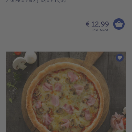
2 Stück = 794 g (1 kg = € 16,36)
€ 12,99
inkl. MwSt.