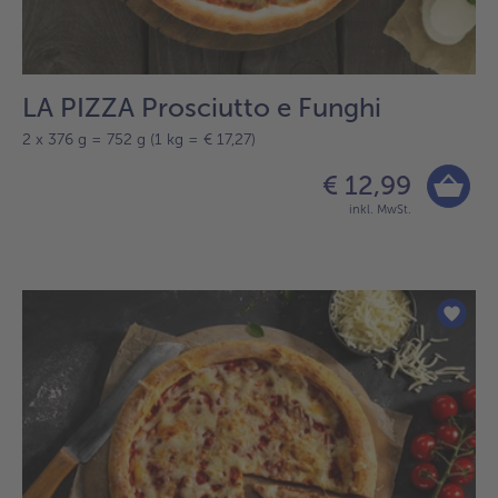
LA PIZZA Prosciutto e Funghi
2 x 376 g = 752 g (1 kg = € 17,27)
€ 12,99
inkl. MwSt.