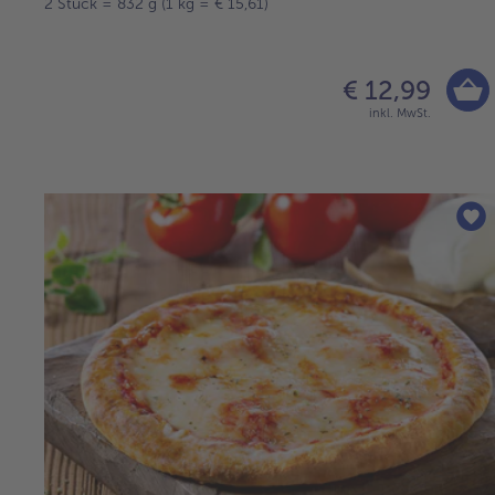
2 Stück = 832 g (1 kg = € 15,61)
€ 12,99
inkl. MwSt.