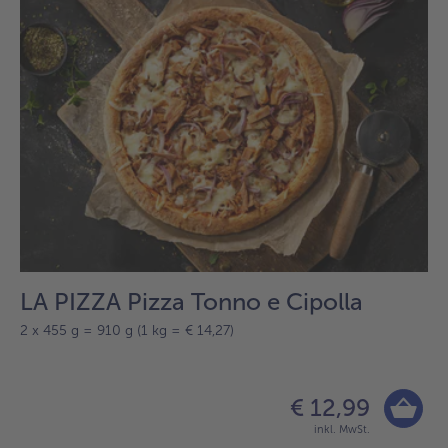
LA PIZZA Pizza Tonno e Cipolla
2 x 455 g = 910 g (1 kg = € 14,27)
€ 12,99
inkl. MwSt.