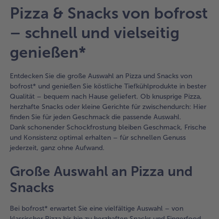
Artikel-
Pizza & Snacks von bofrost
Übersicht.
Es
– schnell und vielseitig
befinden
sich
genießen*
35
Artikel
in
Entdecken Sie die große Auswahl an Pizza und Snacks von
der
bofrost* und genießen Sie köstliche Tiefkühlprodukte in bester
Liste.
Qualität – bequem nach Hause geliefert. Ob knusprige Pizza,
herzhafte Snacks oder kleine Gerichte für zwischendurch: Hier
finden Sie für jeden Geschmack die passende Auswahl.
Dank schonender Schockfrostung bleiben Geschmack, Frische
und Konsistenz optimal erhalten – für schnellen Genuss
jederzeit, ganz ohne Aufwand.
Große Auswahl an Pizza und
Snacks
Bei bofrost* erwartet Sie eine vielfältige Auswahl – von
klassischer Pizza bis hin zu herzhaften Snacks und Fingerfood.