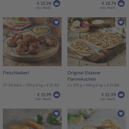
€ 10,99
€ 18,79
inkl. MwSt.
inkl. MwSt.
Fleischlaiberl
Original Elsässer
Flammkuchen
27-34 Stück = 750 g (1 kg = € 21,32)
2 x 320 g = 640 g (1 kg = € 21,86)
€ 15,99
€ 13,99
inkl. MwSt.
inkl. MwSt.