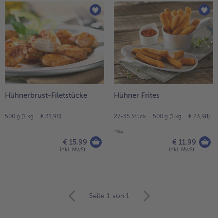
Hühnerbrust-Filetstücke
Hühner Frites
500 g (1 kg = € 31,98)
27-35 Stück = 500 g (1 kg = € 23,98)
€ 15,99
€ 11,99
inkl. MwSt.
inkl. MwSt.
weiter
Seite 1
von 1
mit
der