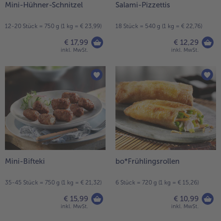
Mini-Hühner-Schnitzel
Salami-Pizzettis
12-20 Stück = 750 g (1 kg = € 23,99)
18 Stück = 540 g (1 kg = € 22,76)
€ 17,99
€ 12,29
inkl. MwSt.
inkl. MwSt.
Mini-Bifteki
bo*Frühlingsrollen
35-45 Stück = 750 g (1 kg = € 21,32)
6 Stück = 720 g (1 kg = € 15,26)
€ 15,99
€ 10,99
inkl. MwSt.
inkl. MwSt.