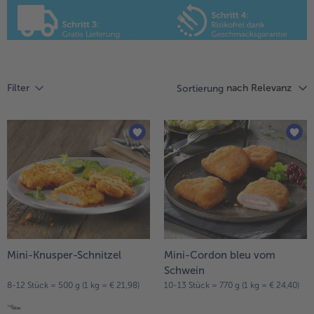
Liste.
alle Hausmannskost & Suppen
Obst
alle Obst
Brot & Gebäck
alle Brot & Gebäck
Süße Vielfalt
nach Relevanz
Filter
Sortierung
alle Süße Vielfalt
Confiserie & Feinkost
alle Confiserie & Feinkost
Wein & Spirituosen
alle Wein & Spirituosen
Küchenhelfer
alle Küchenhelfer
Mini-Knusper-Schnitzel
Mini-Cordon bleu vom
Schwein
8-12 Stück = 500 g (1 kg = € 21,98)
10-13 Stück = 770 g (1 kg = € 24,40)