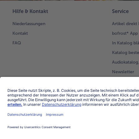
Hilfe & Kontakt
Service
Niederlassungen
Artikel direkt
Kontakt
bofrost* App
FAQ
In Katalog bl
Katalog beste
Audiokatalo
Newsletter
Kunden werb