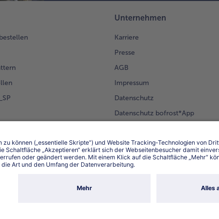
Unternehmen
 bestellen
Karriere
Presse
ättern
AGB
llen
Impressum
g_SP
Datenschutz
Datenschutz bofrost*App
en Kunden
Erklärung zur Barrierefreiheit