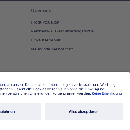
Über uns
Produktqualität
Reinheits- & Geschmacksgarantie
Einkaufserlebnis
Neukunde bei bofrost*
Land / Sprache wählen