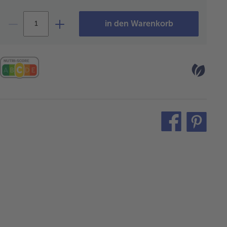
in den Warenkorb
teilen
pin
it