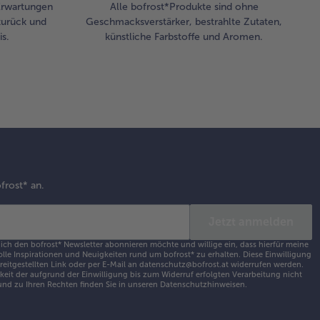
 Erwartungen
Alle bofrost*Produkte sind ohne
zurück und
Geschmacksverstärker, bestrahlte Zutaten,
s.
künstliche Farbstoffe und Aromen.
frost* an.
Jetzt anmelden
 ich den bofrost* Newsletter abonnieren möchte und willige ein, dass hierfür meine
olle Inspirationen und Neuigkeiten rund um bofrost* zu erhalten. Diese Einwilligung
ereitgestellten Link oder per E-Mail an datenschutz@bofrost.at widerrufen werden.
eit der aufgrund der Einwilligung bis zum Widerruf erfolgten Verarbeitung nicht
nd zu Ihren Rechten finden Sie in unseren
Datenschutzhinweisen
.