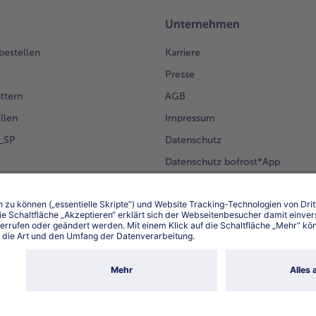
Unternehmen
 bestellen
Karriere
Presse
ättern
AGB
llen
Impressum
g_SP
Datenschutz
Datenschutz bofrost*App
en Kunden
Erklärung zur Barrierefreiheit