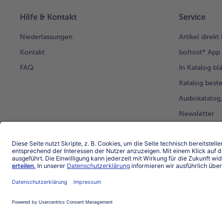
Hilfe & Kontakt
Service
Niederlassungen
Artikel direkt
Kontakt
bofrost* App
FAQ
In Katalog bl
Katalog beste
Audiokatalo
Newsletter
Kunden werb