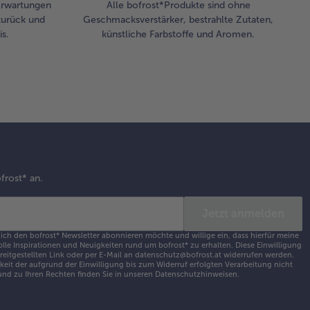
 Erwartungen
Alle bofrost*Produkte sind ohne
zurück und
Geschmacksverstärker, bestrahlte Zutaten,
s.
künstliche Farbstoffe und Aromen.
frost* an.
Jetzt anmelden
 ich den bofrost* Newsletter abonnieren möchte und willige ein, dass hierfür meine
olle Inspirationen und Neuigkeiten rund um bofrost* zu erhalten. Diese Einwilligung
ereitgestellten Link oder per E-Mail an datenschutz@bofrost.at widerrufen werden.
eit der aufgrund der Einwilligung bis zum Widerruf erfolgten Verarbeitung nicht
nd zu Ihren Rechten finden Sie in unseren
Datenschutzhinweisen
.