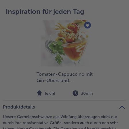
teilen
pin it
Inspiration für jeden Tag
Tomaten-Cappuccino mit
Gin-Obers und
Riesengarnelen
leicht
30min
Produktdetails
Unsere Garnelenschwänze aus Wildfang überzeugen nicht nur
durch ihre repräsentative Größe, sondern auch durch den sehr
feinen, klaren Geschmack. Die Garnelen sind bereits geschält,