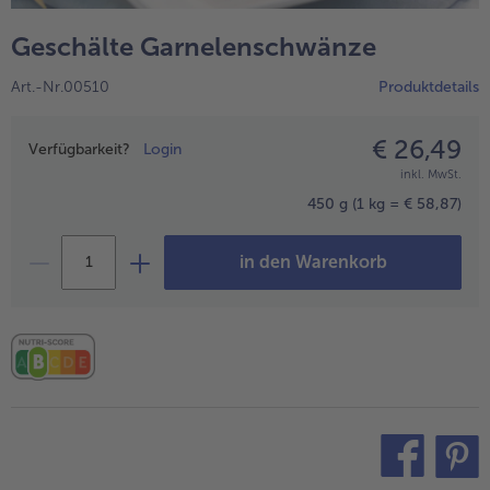
alle Hausmannskost & Suppen
Obst
Geschälte Garnelenschwänze
alle Obst
Brot & Gebäck
Art.-Nr.00510
Produktdetails
alle Brot & Gebäck
Süße Vielfalt
alle Süße Vielfalt
€ 26,49
Preisangabe
Confiserie & Feinkost
Verfügbarkeit?
Login
inkl. MwSt.
alle Confiserie & Feinkost
Wein & Spirituosen
450 g
(1 kg = € 58,87)
alle Wein & Spirituosen
Küchenhelfer
in den Warenkorb
alle Küchenhelfer