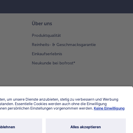
Über uns
Produktqualität
Reinheits- & Geschmacksgarantie
Einkaufserlebnis
Neukunde bei bofrost*
Land / Sprache wählen