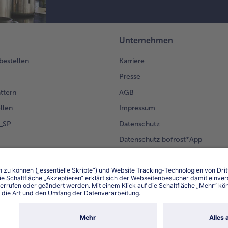
Unternehmen
 bestellen
Karriere
Presse
ättern
AGB
llen
Impressum
g_SP
Datenschutz
Datenschutz bofrost*App
en Kunden
Erklärung zur Barrierefreiheit