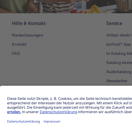
Hilfe & Kontakt
Service
Niederlassungen
Artikel direkt
Kontakt
bofrost* App
FAQ
In Katalog bl
Katalog beste
Audiokatalo
Newsletter
Kunden werb