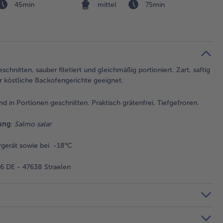
45min
mittel
75min
chnitten, sauber filetiert und gleichmäßig portioniert. Zart, saftig
für köstliche Backofengerichte geeignet.
und in Portionen geschnitten. Praktisch grätenfrei. Tiefgefroren.
ung
:
Salmo salar
gerät sowie bei -18°C
 DE - 47638 Straelen