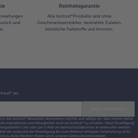
ie
Reinheitsgarantie
 Erwartungen
Alle bofrost*Produkte sind ohne
zurück und
Geschmacksverstärker, bestrahlte Zutaten,
s.
künstliche Farbstoffe und Aromen.
frost* an.
Jetzt anmelden
 ich den bofrost* Newsletter abonnieren möchte und willige ein, dass hierfür meine
olle Inspirationen und Neuigkeiten rund um bofrost* zu erhalten. Diese Einwilligung
ereitgestellten Link oder per E-Mail an datenschutz@bofrost.at widerrufen werden.
eit der aufgrund der Einwilligung bis zum Widerruf erfolgten Verarbeitung nicht
nd zu Ihren Rechten finden Sie in unseren
Datenschutzhinweisen
.