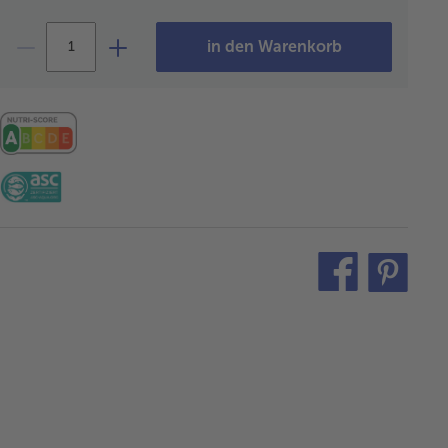
in den Warenkorb
teilen
pin
it