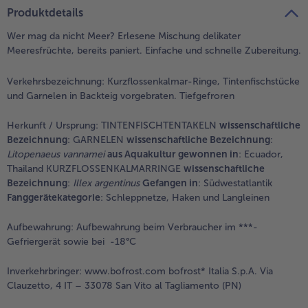
teilen
pin it
Produktdetails
Wer mag da nicht Meer? Erlesene Mischung delikater
Meeresfrüchte, bereits paniert. Einfache und schnelle Zubereitung.
Verkehrsbezeichnung:
Kurzflossenkalmar-Ringe, Tintenfischstücke
und Garnelen in Backteig vorgebraten. Tiefgefroren
Herkunft / Ursprung:
TINTENFISCHTENTAKELN
wissenschaftliche
Bezeichnung
:
GARNELEN
wissenschaftliche Bezeichnung
:
Litopenaeus vannamei
aus Aquakultur gewonnen in
: Ecuador,
Thailand KURZFLOSSENKALMARRINGE
wissenschaftliche
Bezeichnung
:
Illex argentinus
Gefangen in
: Südwestatlantik
Fanggerätekategorie
: Schleppnetze, Haken und Langleinen
Aufbewahrung:
Aufbewahrung beim Verbraucher im ***-
Gefriergerät sowie bei -18°C
Inverkehrbringer:
www.bofrost.com bofrost* Italia S.p.A. Via
Clauzetto, 4 IT – 33078 San Vito al Tagliamento (PN)