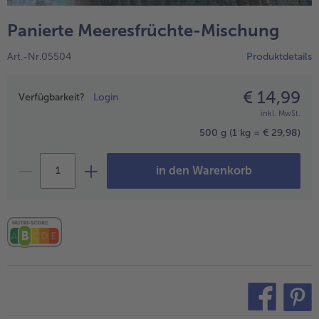
alle Hausmannskost & Suppen
Obst
Panierte Meeresfrüchte-Mischung
alle Obst
Brot & Gebäck
Art.-Nr.05504
Produktdetails
alle Brot & Gebäck
Süße Vielfalt
alle Süße Vielfalt
€ 14,99
Preisangabe
Confiserie & Feinkost
Verfügbarkeit?
Login
inkl. MwSt.
alle Confiserie & Feinkost
Wein & Spirituosen
500 g
(1 kg = € 29,98)
alle Wein & Spirituosen
Küchenhelfer
in den Warenkorb
alle Küchenhelfer