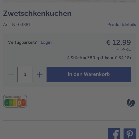
alle Hausmannskost & Suppen
Obst
Zwetschkenkuchen
alle Obst
Brot & Gebäck
Art.-Nr.03881
Produktdetails
alle Brot & Gebäck
Süße Vielfalt
alle Süße Vielfalt
€ 12,99
Preisangabe
Confiserie & Feinkost
Verfügbarkeit?
Login
inkl. MwSt.
alle Confiserie & Feinkost
Wein & Spirituosen
4 Stück = 380 g
(1 kg = € 34,18)
alle Wein & Spirituosen
Küchenhelfer
in den Warenkorb
alle Küchenhelfer