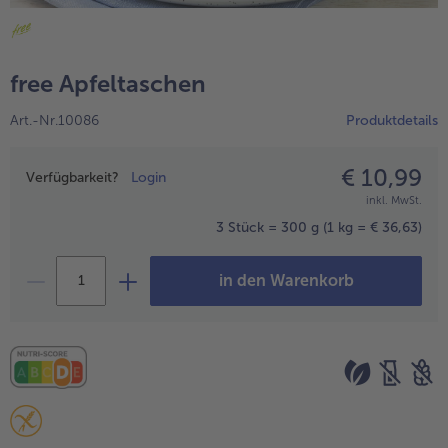
alle Hausmannskost & Suppen
Obst
alle Obst
Brot & Gebäck
free Apfeltaschen
alle Brot & Gebäck
Süße Vielfalt
Art.-Nr.10086
Produktdetails
alle Süße Vielfalt
Confiserie & Feinkost
alle Confiserie & Feinkost
€ 10,99
Preisangabe
Wein & Spirituosen
Verfügbarkeit?
Login
inkl. MwSt.
alle Wein & Spirituosen
Küchenhelfer
3 Stück = 300 g
(1 kg = € 36,63)
alle Küchenhelfer
in den Warenkorb