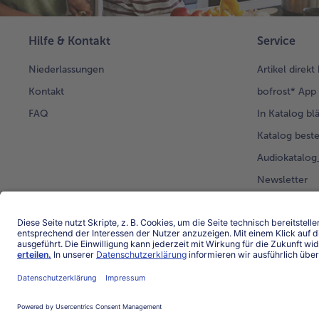
Hilfe & Kontakt
Service
Niederlassungen
Artikel direkt
Kontakt
bofrost* App
FAQ
In Katalog bl
Katalog beste
Audiokatalo
Newsletter
Kunden werb