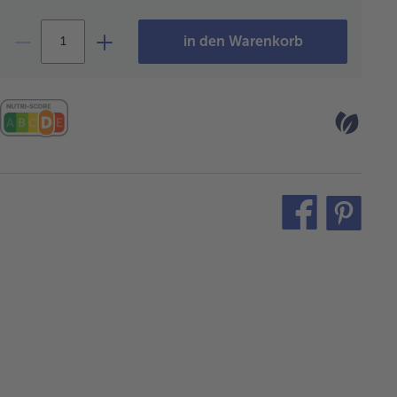
in den Warenkorb
teilen
pin
it