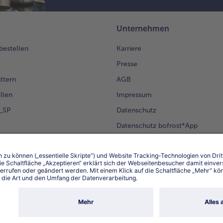
Unternehmen
 bestellen
Karriere
Presse
ättern
AGB
llen
Impressum
g_SP
Datenschutz
Datenschutz bofrost*App
en Kunden
Erklärung zur Barrierefreiheit