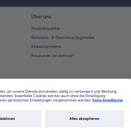
Über uns
Produktqualität
Reinheits- & Geschmacksgarantie
Einkaufserlebnis
Neukunde bei bofrost*
Land / Sprache wählen