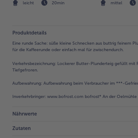
leicht
20min
mittel
Produktdetails
Eine runde Sache: süße kleine Schnecken aus buttrig feinem Pl
für die Kaffeerunde oder einfach mal für zwischendurch.
Verkehrsbezeichnung:
Lockerer Butter-Plunderteig gefüllt mi
Tiefgefroren.
Aufbewahrung:
Aufbewahrung beim Verbraucher im ***-Gefrier
Inverkehrbringer:
www.bofrost.com bofrost* An der Oelmühle 6
Nährwerte
Zutaten