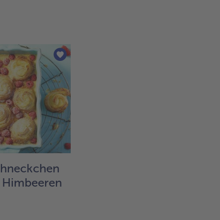
chneckchen
t Himbeeren