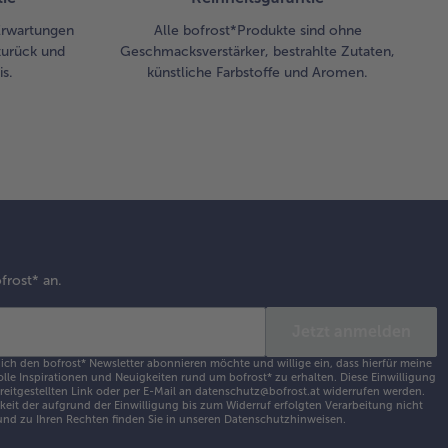
 Erwartungen
Alle bofrost*Produkte sind ohne
zurück und
Geschmacksverstärker, bestrahlte Zutaten,
s.
künstliche Farbstoffe und Aromen.
frost* an.
Jetzt anmelden
 ich den bofrost* Newsletter abonnieren möchte und willige ein, dass hierfür meine
olle Inspirationen und Neuigkeiten rund um bofrost* zu erhalten. Diese Einwilligung
ereitgestellten Link oder per E-Mail an datenschutz@bofrost.at widerrufen werden.
eit der aufgrund der Einwilligung bis zum Widerruf erfolgten Verarbeitung nicht
nd zu Ihren Rechten finden Sie in unseren
Datenschutzhinweisen
.