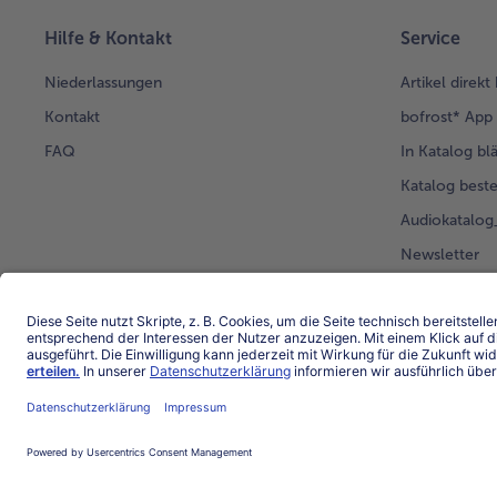
Hilfe & Kontakt
Service
Niederlassungen
Artikel direkt
Kontakt
bofrost* App
FAQ
In Katalog bl
Katalog beste
Audiokatalo
Newsletter
Kunden werb