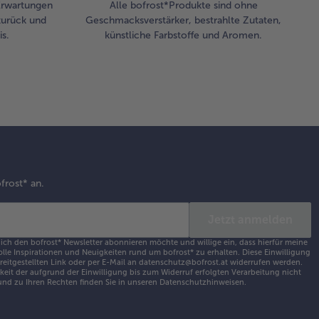
 Erwartungen
Alle bofrost*Produkte sind ohne
zurück und
Geschmacksverstärker, bestrahlte Zutaten,
s.
künstliche Farbstoffe und Aromen.
frost* an.
Jetzt anmelden
 ich den bofrost* Newsletter abonnieren möchte und willige ein, dass hierfür meine
olle Inspirationen und Neuigkeiten rund um bofrost* zu erhalten. Diese Einwilligung
ereitgestellten Link oder per E-Mail an datenschutz@bofrost.at widerrufen werden.
eit der aufgrund der Einwilligung bis zum Widerruf erfolgten Verarbeitung nicht
nd zu Ihren Rechten finden Sie in unseren
Datenschutzhinweisen
.