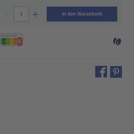
in den Warenkorb
teilen
pin
it