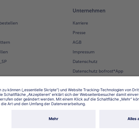
Unternehmen
 bestellen
Karriere
Presse
ättern
AGB
llen
Impressum
g_SP
Datenschutz
Datenschutz bofrost*App
en Kunden
Erklärung zur Barrierefreiheit