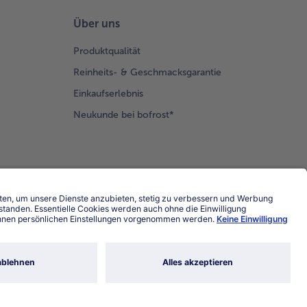
Über uns
Produktqualität
Reinheits- & Geschmacksgarantie
Einkaufserlebnis
Neukunde bei bofrost*
Land / Sprache wählen