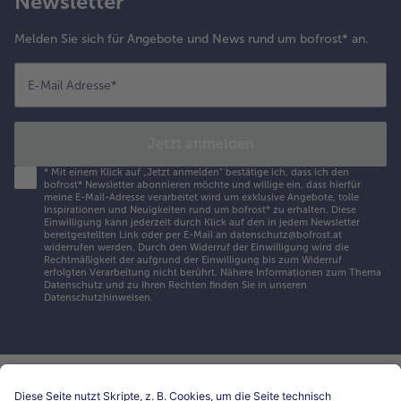
Newsletter
Melden Sie sich für Angebote und News rund um bofrost* an.
E-Mail Adresse
*
Jetzt anmelden
*
Mit einem Klick auf „Jetzt anmelden" bestätige ich, dass ich den
bofrost* Newsletter abonnieren möchte und willige ein, dass hierfür
meine E-Mail-Adresse verarbeitet wird um exklusive Angebote, tolle
Inspirationen und Neuigkeiten rund um bofrost* zu erhalten. Diese
Einwilligung kann jederzeit durch Klick auf den in jedem Newsletter
bereitgestellten Link oder per E-Mail an datenschutz@bofrost.at
widerrufen werden. Durch den Widerruf der Einwilligung wird die
Rechtmäßigkeit der aufgrund der Einwilligung bis zum Widerruf
erfolgten Verarbeitung nicht berührt. Nähere Informationen zum Thema
Datenschutz und zu Ihren Rechten finden Sie in unseren
Datenschutzhinweisen
.
Hilfe & Kontakt