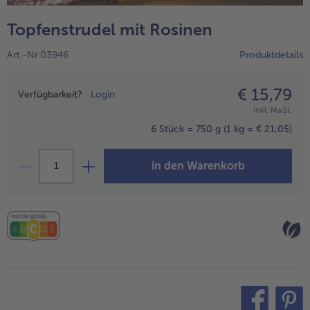
alle Hausmannskost & Suppen
Obst
Topfenstrudel mit Rosinen
alle Obst
Brot & Gebäck
Art.-Nr.03946
Produktdetails
alle Brot & Gebäck
Süße Vielfalt
alle Süße Vielfalt
€ 15,79
Preisangabe
Confiserie & Feinkost
Verfügbarkeit?
Login
inkl. MwSt.
alle Confiserie & Feinkost
Wein & Spirituosen
6 Stück = 750 g
(1 kg = € 21,05)
alle Wein & Spirituosen
Küchenhelfer
in den Warenkorb
alle Küchenhelfer