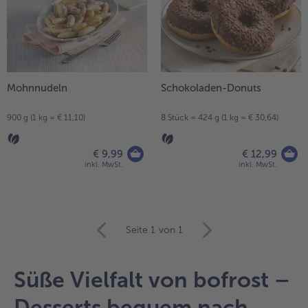
Mohnnudeln
Schokoladen-Donuts
900 g (1 kg = € 11,10)
8 Stück = 424 g (1 kg = € 30,64)
€ 9,99
€ 12,99
inkl. MwSt.
inkl. MwSt.
weiter
Seite 1
von 1
mit
der
Artikel-
Süße Vielfalt von bofrost –
Übersicht.
Es
Desserts bequem nach
befinden