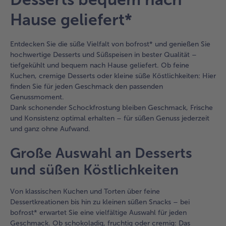
sich
Hause geliefert*
40
Artikel
in
Entdecken Sie die süße Vielfalt von bofrost* und genießen Sie
der
hochwertige Desserts und Süßspeisen in bester Qualität –
Liste.
tiefgekühlt und bequem nach Hause geliefert. Ob feine
Kuchen, cremige Desserts oder kleine süße Köstlichkeiten: Hier
finden Sie für jeden Geschmack den passenden
Genussmoment.
Dank schonender Schockfrostung bleiben Geschmack, Frische
und Konsistenz optimal erhalten – für süßen Genuss jederzeit
und ganz ohne Aufwand.
Große Auswahl an Desserts
und süßen Köstlichkeiten
Von klassischen Kuchen und Torten über feine
Dessertkreationen bis hin zu kleinen süßen Snacks – bei
bofrost* erwartet Sie eine vielfältige Auswahl für jeden
Geschmack. Ob schokoladig, fruchtig oder cremig: Das