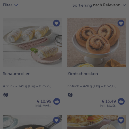
Liste.
nach Relevanz
Filter
Sortierung
alle Hausmannskost & Suppen
Obst
alle Obst
Brot & Gebäck
alle Brot & Gebäck
Süße Vielfalt
alle Süße Vielfalt
Confiserie & Feinkost
alle Confiserie & Feinkost
Wein & Spirituosen
alle Wein & Spirituosen
Küchenhelfer
alle Küchenhelfer
Schaumrollen
Zimtschnecken
4 Stück = 145 g (1 kg = € 75,79)
6 Stück = 420 g (1 kg = € 32,12)
€ 10,99
€ 13,49
inkl. MwSt.
inkl. MwSt.