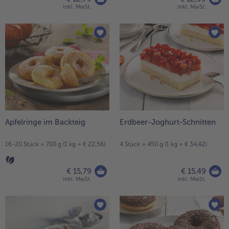
inkl. MwSt.
inkl. MwSt.
Apfelringe im Backteig
Erdbeer-Joghurt-Schnitten
16-20 Stück = 700 g (1 kg = € 22,56)
4 Stück = 450 g (1 kg = € 34,42)
€ 15,79
€ 15,49
inkl. MwSt.
inkl. MwSt.