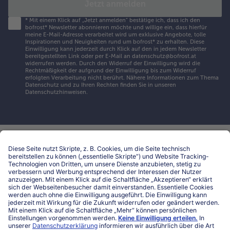
Jetzt anmelden
*
Mit einem Klick auf „Jetzt anmelden" bestätige ich, dass ich den
bofrost* Newsletter abonnieren möchte und willige ein, dass hierfür
meine E-Mail-Adresse verarbeitet wird um exklusive Angebote, tolle
Inspirationen und Neuigkeiten rund um bofrost* zu erhalten. Diese
Einwilligung kann jederzeit durch Klick auf den in jedem Newsletter
bereitgestellten Link oder per E-Mail an datenschutz@bofrost.at
widerrufen werden. Durch den Widerruf der Einwilligung wird die
Rechtmäßigkeit der aufgrund der Einwilligung bis zum Widerruf
erfolgten Verarbeitung nicht berührt. Nähere Informationen zum Thema
Datenschutz und zu Ihren Rechten finden Sie in unseren
Datenschutzhinweisen
.
Hilfe & Kontakt
Niederlassungen
Kontakt
FAQ
Service