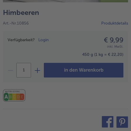
alle Hausmannskost & Suppen
Obst
Himbeeren
alle Obst
Brot & Gebäck
Art.-Nr.10856
Produktdetails
alle Brot & Gebäck
Süße Vielfalt
alle Süße Vielfalt
€ 9,99
Preisangabe
Confiserie & Feinkost
Verfügbarkeit?
Login
inkl. MwSt.
alle Confiserie & Feinkost
Wein & Spirituosen
450 g
(1 kg = € 22,20)
alle Wein & Spirituosen
Küchenhelfer
in den Warenkorb
alle Küchenhelfer