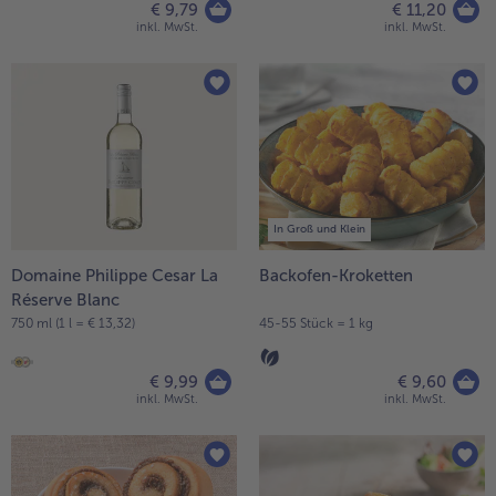
€ 9,79
€ 11,20
inkl. MwSt.
inkl. MwSt.
In Groß und Klein
Domaine Philippe Cesar La
Backofen-Kroketten
Réserve Blanc
750 ml (1 l = € 13,32)
45-55 Stück = 1 kg
€ 9,99
€ 9,60
inkl. MwSt.
inkl. MwSt.