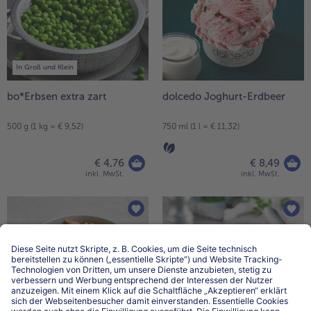
In Groß und Klein
bo*Erbsen extra zart
dolcedo Joghurt-Erdbeer
500 g (1 kg = € 9,52)
750 ml (1 l = € 11,32)
€ 4,76
€ 8,49
inkl. MwSt.
inkl. MwSt.