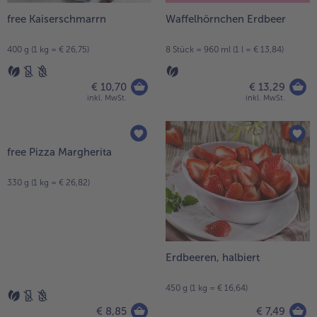
free Kaiserschmarrn
Waffelhörnchen Erdbeer
400 g (1 kg = € 26,75)
8 Stück = 960 ml (1 l = € 13,84)
€ 10,70
€ 13,29
inkl. MwSt.
inkl. MwSt.
free Pizza Margherita
Erdbeeren, halbiert
330 g (1 kg = € 26,82)
450 g (1 kg = € 16,64)