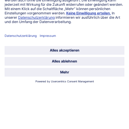
Romanesco-Gemüse-Mix
Röschen-Trio
1 kg
1 kg
€ 9,53
€ 10,29
inkl. MwSt.
inkl. MwSt.
Sommerliches
Mohnnudeln
Pfannengemüse
1 kg
900 g (1 kg = € 11,10)