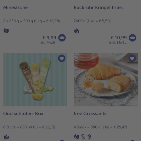
Minestrone
Backrohr Kringel frites
2 x 250 g = 500 g (1 kg = € 19,98)
2000 g (1 kg = € 5,50)
€ 9,99
€ 10,99
inkl. MwSt.
inkl. MwSt.
Quetschtüten-Box
free Croissants
8 Stück = 880 ml (1 l = € 11,13)
4 Stück = 380 g (1 kg = € 29,47)