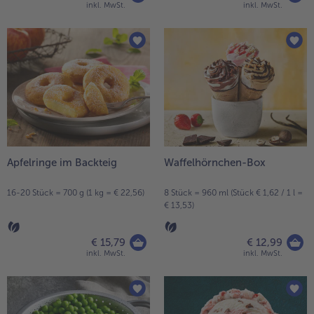
€ 8,85
€ 7,49
inkl. MwSt.
inkl. MwSt.
Apfelringe im Backteig
Waffelhörnchen-Box
16-20 Stück = 700 g (1 kg = € 22,56)
8 Stück = 960 ml (Stück € 1,62 / 1 l =
€ 13,53)
€ 15,79
€ 12,99
inkl. MwSt.
inkl. MwSt.