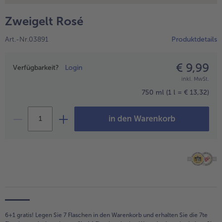
alle Hausmannskost & Suppen
Obst
Zweigelt Rosé
alle Obst
Brot & Gebäck
Art.-Nr.03891
Produktdetails
alle Brot & Gebäck
Süße Vielfalt
alle Süße Vielfalt
€ 9,99
Preisangabe
Confiserie & Feinkost
Verfügbarkeit?
Login
inkl. MwSt.
alle Confiserie & Feinkost
Wein & Spirituosen
750 ml
(1 l = € 13,32)
alle Wein & Spirituosen
Küchenhelfer
in den Warenkorb
alle Küchenhelfer
6+1 gratis! Legen Sie 7 Flaschen in den Warenkorb und erhalten Sie die 7te