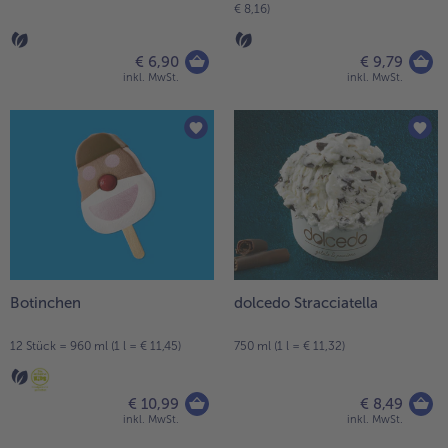
€ 8,16)
€ 6,90
€ 9,79
inkl. MwSt.
inkl. MwSt.
Botinchen
dolcedo Stracciatella
12 Stück = 960 ml (1 l = € 11,45)
750 ml (1 l = € 11,32)
€ 10,99
€ 8,49
inkl. MwSt.
inkl. MwSt.