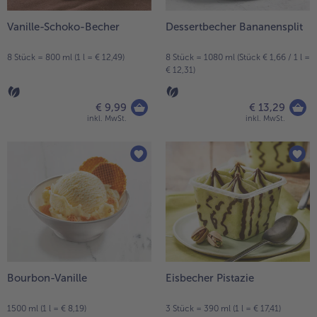
Vanille-Schoko-Becher
Dessertbecher Bananensplit
8 Stück = 800 ml (1 l = € 12,49)
8 Stück = 1080 ml (Stück € 1,66 / 1 l =
€ 12,31)
€ 9,99
€ 13,29
inkl. MwSt.
inkl. MwSt.
Bourbon-Vanille
Eisbecher Pistazie
1500 ml (1 l = € 8,19)
3 Stück = 390 ml (1 l = € 17,41)