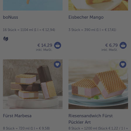
boNuss
Eisbecher Mango
16 Stück = 1104 ml (1 l = € 12,94)
3 Stück = 390 ml (1 l = € 17,41)
€ 14,29
€ 6,79
inkl. MwSt.
inkl. MwSt.
Fürst Marbesa
Riesensandwich Fürst
Pückler Art
8 Stück = 720 ml (1 l = € 9,58)
8 Stück = 1200 ml (Stück € 1,22 / 1 l =