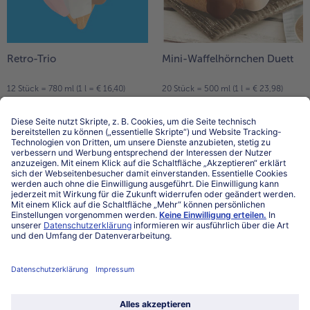
Retro-Trio
Mini-Waffelhörnchen Duett
12 Stück = 780 ml (1 l = € 16,40)
20 Stück = 500 ml (1 l = € 23,98)
€ 12,79
€ 11,99
inkl. MwSt.
inkl. MwSt.
Kids-Box
Fruchtdäumlinge-Box