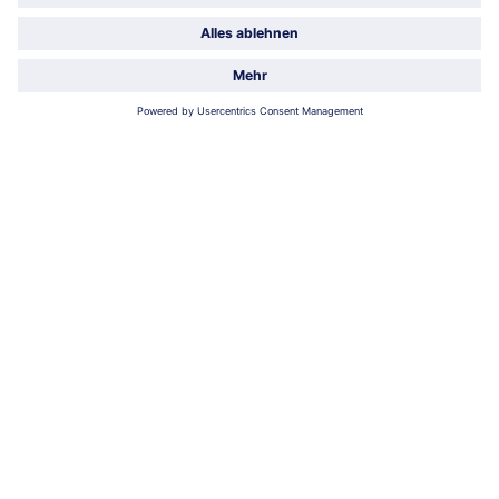
15 Stück = 879 ml (1 l = € 14,78)
22 Stück = 836 ml (1 l = € 11,71)
€ 12,99
€ 9,79
inkl. MwSt.
inkl. MwSt.
Frucht-Vanille Box
Verano Vanilla
16 Stück = 1152 ml (1 l = € 11,28)
6 Stück = 690 ml (Stück € 1,55 / 1 l =
€ 13,46)
€ 12,99
€ 9,29
inkl. MwSt.
inkl. MwSt.