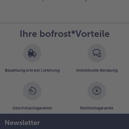
mit
der
Artikel-
Übersicht.
Es
Ihre bofrost*Vorteile
befinden
sich
25
Artikel
in
der
Liste.
Bezahlung erst bei Lieferung
Individuelle Beratung
Geschmacksgarantie
Reinheitsgarantie
Newsletter