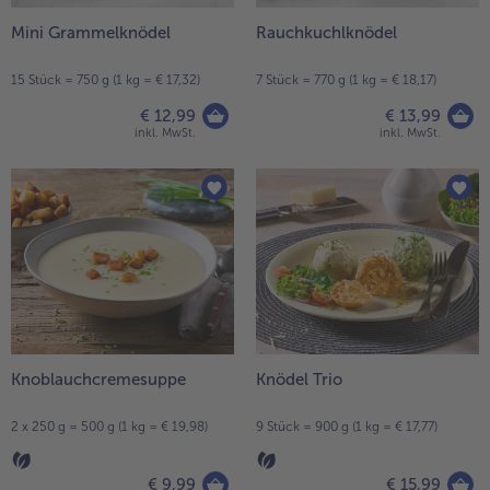
Mini Grammelknödel
Rauchkuchlknödel
15 Stück = 750 g (1 kg = € 17,32)
7 Stück = 770 g (1 kg = € 18,17)
€ 12,99
€ 13,99
inkl. MwSt.
inkl. MwSt.
Knoblauchcremesuppe
Knödel Trio
2 x 250 g = 500 g (1 kg = € 19,98)
9 Stück = 900 g (1 kg = € 17,77)
€ 9,99
€ 15,99