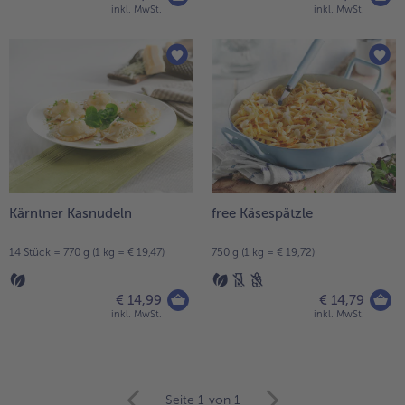
inkl. MwSt.
inkl. MwSt.
Kärntner Kasnudeln
free Käsespätzle
14 Stück = 770 g (1 kg = € 19,47)
750 g (1 kg = € 19,72)
€ 14,99
€ 14,79
inkl. MwSt.
inkl. MwSt.
weiter
Seite 1
von 1