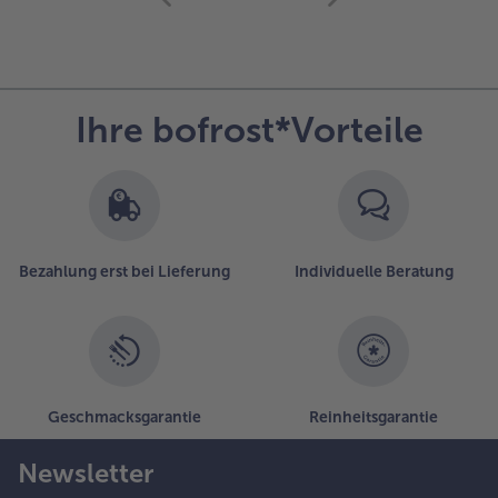
mit
der
Artikel-
Übersicht.
Es
Ihre bofrost*Vorteile
befinden
sich
25
Artikel
in
der
Liste.
Bezahlung erst bei Lieferung
Individuelle Beratung
Geschmacksgarantie
Reinheitsgarantie
Newsletter