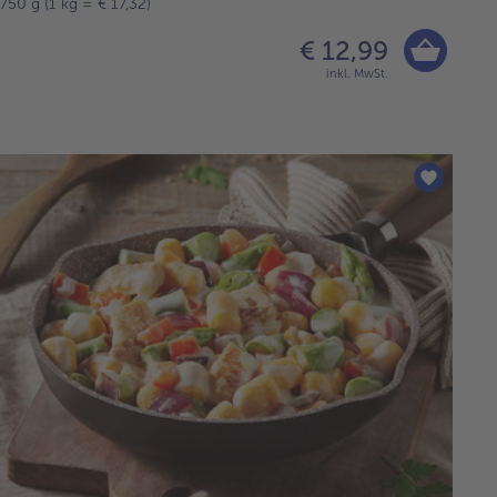
750 g (1 kg = € 17,32)
€ 12,99
inkl. MwSt.