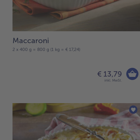
Maccaroni
2 x 400 g = 800 g (1 kg = € 17,24)
€ 13,79
inkl. MwSt.