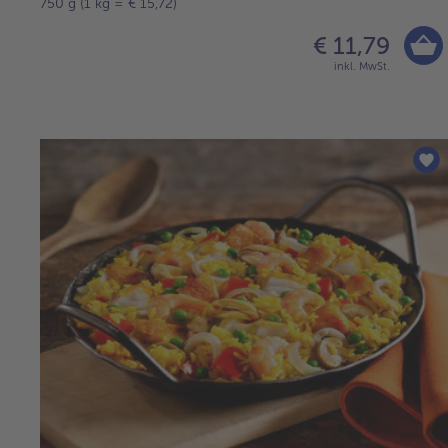
750 g (1 kg = € 15,72)
€ 11,79
inkl. MwSt.