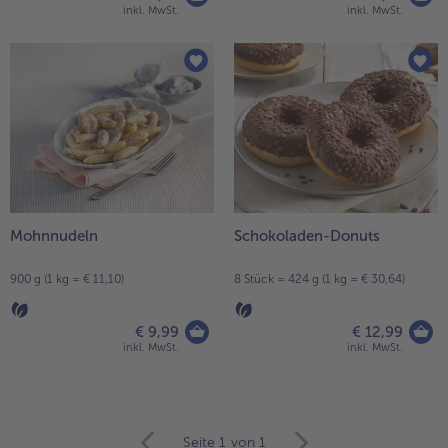
inkl. MwSt.
inkl. MwSt.
Mohnnudeln
Schokoladen-Donuts
900 g (1 kg = € 11,10)
8 Stück = 424 g (1 kg = € 30,64)
€ 9,99
€ 12,99
inkl. MwSt.
inkl. MwSt.
weiter
Seite 1
von 1