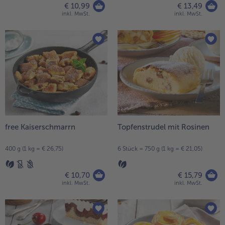
€ 10,99
€ 13,49
inkl. MwSt.
inkl. MwSt.
free Kaiserschmarrn
Topfenstrudel mit Rosinen
400 g (1 kg = € 26,75)
6 Stück = 750 g (1 kg = € 21,05)
€ 10,70
€ 15,79
inkl. MwSt.
inkl. MwSt.