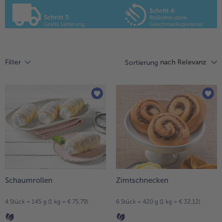
Liste.
alle Hausmannskost & Suppen
Obst
alle Obst
Brot & Gebäck
alle Brot & Gebäck
Süße Vielfalt
nach Relevanz
Filter
Sortierung
alle Süße Vielfalt
Confiserie & Feinkost
alle Confiserie & Feinkost
Wein & Spirituosen
alle Wein & Spirituosen
Küchenhelfer
alle Küchenhelfer
Schaumrollen
Zimtschnecken
4 Stück = 145 g (1 kg = € 75,79)
6 Stück = 420 g (1 kg = € 32,12)