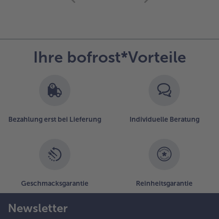
mit
der
Artikel-
Übersicht.
Es
Ihre bofrost*Vorteile
befinden
sich
40
Artikel
in
der
Liste.
Bezahlung erst bei Lieferung
Individuelle Beratung
Geschmacksgarantie
Reinheitsgarantie
Newsletter