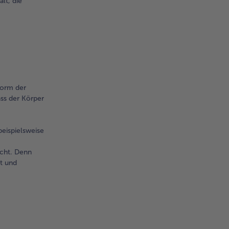
lt, die
Form der
ass der Körper
eispielsweise
icht. Denn
t und