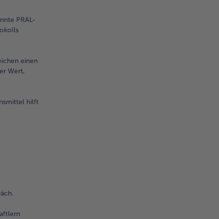
annte PRAL-
okolls
eichen einen
er Wert,
smittel hilft
räch.
aftlern