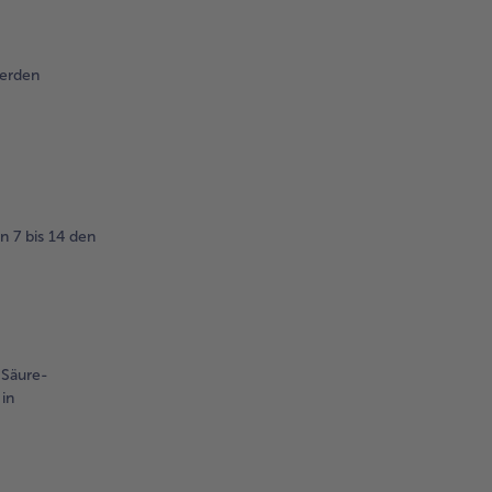
werden
 7 bis 14 den
 Säure-
in