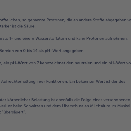
:
stoffteilchen, so genannte Protonen, die an andere Stoffe abgegeben 
ker ist die Säure.
uerstoff- und einem Wasserstoffatom und kann Protonen aufnehmen.
 Bereich von 0 bis 14 als pH-Wert angegeben.
h, ein
pH-Wert
von 7 kennzeichnet den neutralen und ein pH-Wert von
Aufrechterhaltung ihrer Funktionen. Ein bekannter Wert ist der des
er körperlicher Belastung ist ebenfalls die Folge eines verschobenen
fverlust beim Schwitzen und dem Überschuss an Milchsäure im Muskel 
 "übersäuert".