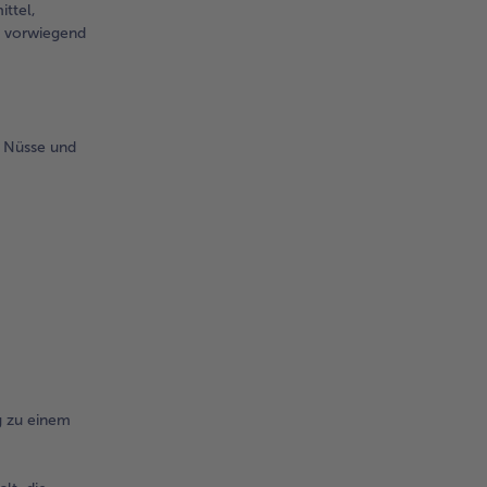
ttel,
ß vorwiegend
, Nüsse und
g zu einem