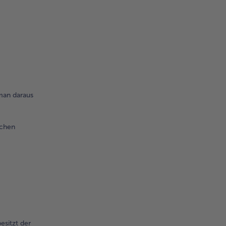
 man daraus
schen
sitzt der