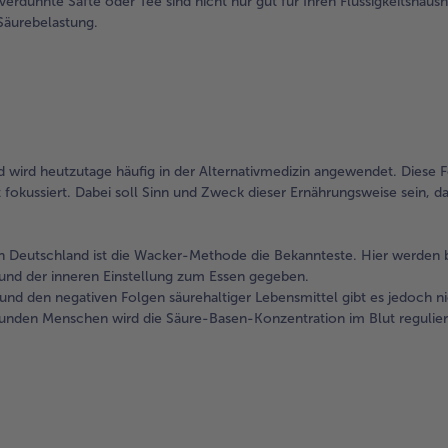
verdünnte Säfte oder Tee sind nicht nur gut für Ihren Flüssigkeitshausha
Säurebelastung.
 wird heutzutage häufig in der Alternativmedizin angewendet. Diese 
 fokussiert. Dabei soll Sinn und Zweck dieser Ernährungsweise sein, d
 Deutschland ist die Wacker-Methode die Bekannteste. Hier werden b
und der inneren Einstellung zum Essen gegeben.
und den negativen Folgen säurehaltiger Lebensmittel gibt es jedoch n
unden Menschen wird die Säure-Basen-Konzentration im Blut regulier