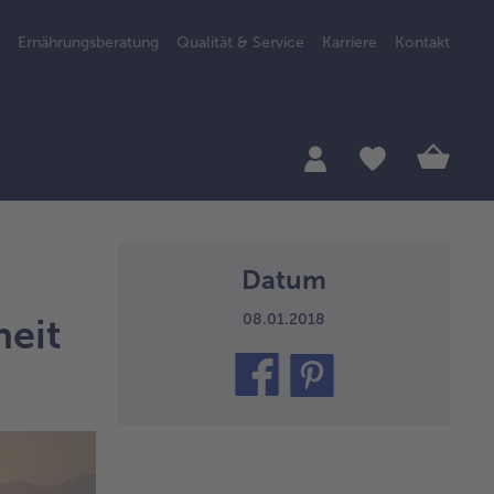
Ernährungsberatung
Qualität & Service
Karriere
Kontakt
Datum
08.01.2018
heit
teilen
pin
it