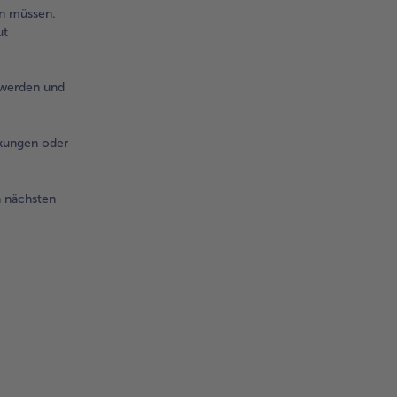
un müssen.
ut
 werden und
nkungen oder
n nächsten