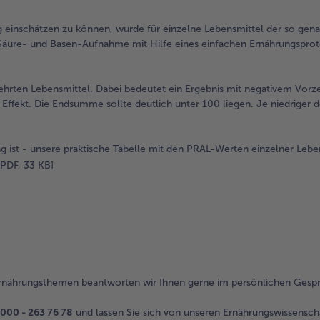
 einschätzen zu können, wurde für einzelne Lebensmittel der so gen
he Säure- und Basen-Aufnahme mit Hilfe eines einfachen Ernährungsprot
hrten Lebensmittel. Dabei bedeutet ein Ergebnis mit negativem Vorz
 Effekt. Die Endsumme sollte deutlich unter 100 liegen. Je niedriger d
ng ist - unsere praktische Tabelle mit den PRAL-Werten einzelner Leben
PDF, 33 KB]
rnährungsthemen beantworten wir Ihnen gerne im persönlichen Gesp
000 - 263 76 78
und lassen Sie sich von unseren Ernährungswissensch