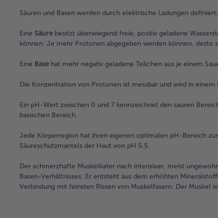
Säuren und Basen werden durch elektrische Ladungen definiert
Eine
Säure
besitzt überwiegend freie, positiv geladene Wasser
können. Je mehr Protonen abgegeben werden können, desto stär
Eine
Base
hat mehr negativ geladene Teilchen aus je einem Sa
Die Konzentration von Protonen ist messbar und wird in einem
Ein pH-Wert zwischen 0 und 7 kennzeichnet den sauren Bereic
basischen Bereich.
Jede Körperregion hat ihren eigenen optimalen pH-Bereich zur 
Säureschutzmantels der Haut von pH 5,5.
Der schmerzhafte Muskelkater nach intensiver, meist ungewohnt
Basen-Verhältnisses. Er entsteht aus dem erhöhten Mineralstof
Verbindung mit feinsten Rissen von Muskelfasern. Der Muskel ist