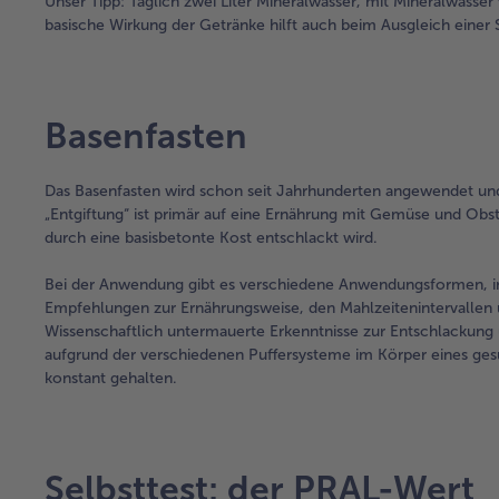
Unser Tipp: Täglich zwei Liter Mineralwasser, mit Mineralwasser 
basische Wirkung der Getränke hilft auch beim Ausgleich einer 
Basenfasten
Das Basenfasten wird schon seit Jahrhunderten angewendet und
„Entgiftung“ ist primär auf eine Ernährung mit Gemüse und Obst
durch eine basisbetonte Kost entschlackt wird.
Bei der Anwendung gibt es verschiedene Anwendungsformen, in
Empfehlungen zur Ernährungsweise, den Mahlzeitenintervallen 
Wissenschaftlich untermauerte Erkenntnisse zur Entschlackung 
aufgrund der verschiedenen Puffersysteme im Körper eines ges
konstant gehalten.
Selbsttest: der PRAL-Wert