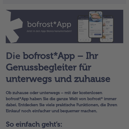
alle Hausmannskost & Suppen
Obst
alle Obst
Brot & Gebäck
alle Brot & Gebäck
Süße Vielfalt
alle Süße Vielfalt
Confiserie & Feinkost
alle Confiserie & Feinkost
Wein & Spirituosen
Die
bofrost*App – Ihr
alle Wein & Spirituosen
Küchenhelfer
Genussbegleiter für
alle Küchenhelfer
unterwegs und zuhause
Ob zuhause oder unterwegs – mit der kostenlosen
bofrost*App haben Sie die ganze Welt von bofrost* immer
dabei. Entdecken Sie viele praktische Funktionen, die Ihren
Einkauf noch einfacher und bequemer machen.
So einfach geht’s: