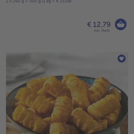
2 x 250 g = 500 g (1 kg = € 25,58)
€ 12,79
inkl. MwSt.