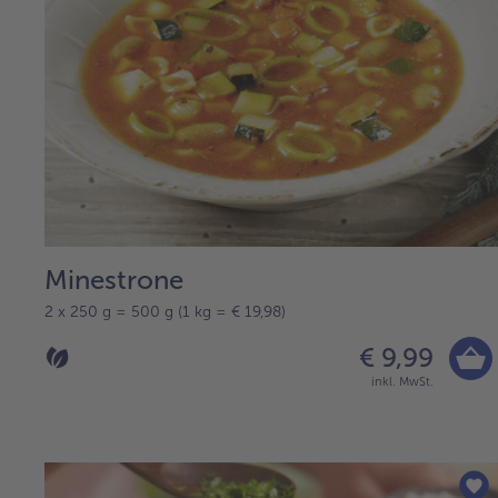
Minestrone
2 x 250 g = 500 g (1 kg = € 19,98)
€ 9,99
inkl. MwSt.