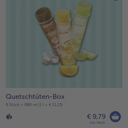
Quetschtüten-Box
8 Stück = 880 ml (1 l = € 11,13)
€ 9,79
inkl. MwSt.