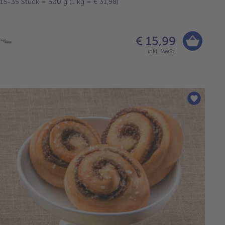
15-35 Stück = 500 g (1 kg = € 31,98)
€ 15,99
inkl. MwSt.