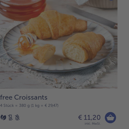
free Croissants
4 Stück = 380 g (1 kg = € 29,47)
€ 11,20
inkl. MwSt.