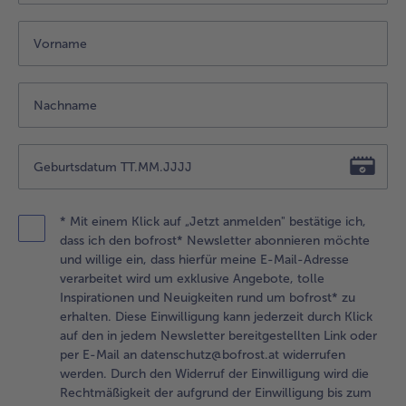
alle Hausmannskost & Suppen
Obst
alle Obst
Brot & Gebäck
alle Brot & Gebäck
Süße Vielfalt
alle Süße Vielfalt
Confiserie & Feinkost
alle Confiserie & Feinkost
Wein & Spirituosen
alle Wein & Spirituosen
Küchenhelfer
alle Küchenhelfer
* Mit einem Klick auf „Jetzt anmelden" bestätige ich,
dass ich den bofrost* Newsletter abonnieren möchte
und willige ein, dass hierfür meine E-Mail-Adresse
verarbeitet wird um exklusive Angebote, tolle
Inspirationen und Neuigkeiten rund um bofrost* zu
erhalten. Diese Einwilligung kann jederzeit durch Klick
auf den in jedem Newsletter bereitgestellten Link oder
per E-Mail an datenschutz@bofrost.at widerrufen
werden. Durch den Widerruf der Einwilligung wird die
Rechtmäßigkeit der aufgrund der Einwilligung bis zum