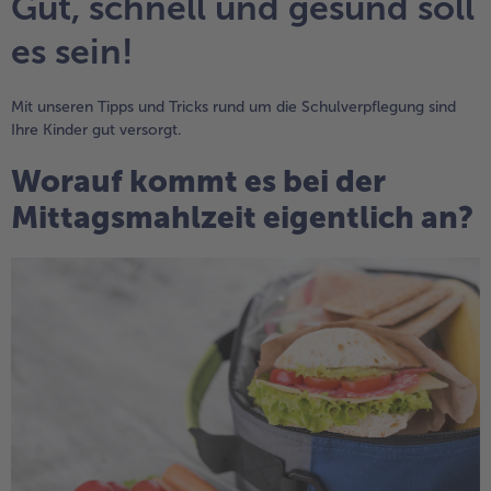
Gut, schnell und gesund soll
alle Hausmannskost & Suppen
Obst
es sein!
alle Obst
Brot & Gebäck
alle Brot & Gebäck
Mit unseren Tipps und Tricks rund um die Schulverpflegung sind
Süße Vielfalt
Ihre Kinder gut versorgt.
alle Süße Vielfalt
Confiserie & Feinkost
Worauf kommt es bei der
alle Confiserie & Feinkost
Wein & Spirituosen
Mittagsmahlzeit eigentlich an?
alle Wein & Spirituosen
Küchenhelfer
alle Küchenhelfer