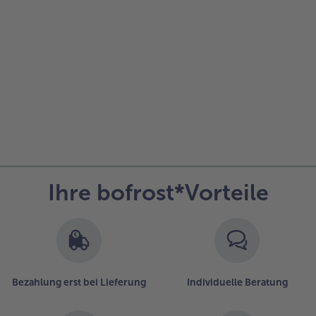
alle Hausmannskost & Suppen
Obst
alle Obst
Brot & Gebäck
alle Brot & Gebäck
Süße Vielfalt
alle Süße Vielfalt
Confiserie & Feinkost
alle Confiserie & Feinkost
Wein & Spirituosen
alle Wein & Spirituosen
Küchenhelfer
alle Küchenhelfer
Ihre bofrost*Vorteile
Bezahlung erst bei Lieferung
Individuelle Beratung