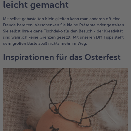
leicht gemacht
alle Hausmannskost & Suppen
Obst
alle Obst
Brot & Gebäck
Mit selbst gebastelten Kleinigkeiten kann man anderen oft eine
Freude bereiten. Verschenken Sie kleine Präsente oder gestalten
alle Brot & Gebäck
Süße Vielfalt
Sie selbst Ihre eigene Tischdeko für den Besuch - der Kreativität
sind wahrlich keine Grenzen gesetzt. Mit unseren DIY Tipps steht
alle Süße Vielfalt
Confiserie & Feinkost
dem großen Bastelspaß nichts mehr im Weg.
alle Confiserie & Feinkost
Wein & Spirituosen
Inspirationen für das Osterfest
alle Wein & Spirituosen
Küchenhelfer
alle Küchenhelfer