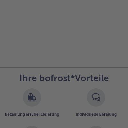
alle Hausmannskost & Suppen
Obst
alle Obst
Brot & Gebäck
alle Brot & Gebäck
Süße Vielfalt
alle Süße Vielfalt
Confiserie & Feinkost
alle Confiserie & Feinkost
Wein & Spirituosen
alle Wein & Spirituosen
Küchenhelfer
alle Küchenhelfer
Ihre bofrost*Vorteile
Bezahlung erst bei Lieferung
Individuelle Beratung