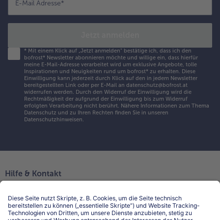
E-Mail Adresse
*
Jetzt anmelden
*
Mit einem Klick auf „Jetzt anmelden" bestätige ich, dass ich den
bofrost* Newsletter abonnieren möchte und willige ein, dass hierfür
meine E-Mail-Adresse verarbeitet wird um exklusive Angebote, tolle
Inspirationen und Neuigkeiten rund um bofrost* zu erhalten. Diese
Einwilligung kann jederzeit durch Klick auf den in jedem Newsletter
bereitgestellten Link oder per E-Mail an datenschutz@bofrost.at
widerrufen werden. Durch den Widerruf der Einwilligung wird die
Rechtmäßigkeit der aufgrund der Einwilligung bis zum Widerruf
erfolgten Verarbeitung nicht berührt. Nähere Informationen zum Thema
Datenschutz und zu Ihren Rechten finden Sie in unseren
Datenschutzhinweisen
.
Hilfe & Kontakt
Niederlassungen
Kontakt