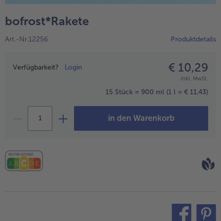
alle Hausmannskost & Suppen
Obst
bofrost*Rakete
alle Obst
Brot & Gebäck
Art.-Nr.12256
Produktdetails
alle Brot & Gebäck
Süße Vielfalt
alle Süße Vielfalt
€ 10,29
Preisangabe
Confiserie & Feinkost
Verfügbarkeit?
Login
inkl. MwSt.
alle Confiserie & Feinkost
Wein & Spirituosen
15 Stück = 900 ml
(1 l = € 11,43)
alle Wein & Spirituosen
Küchenhelfer
in den Warenkorb
alle Küchenhelfer