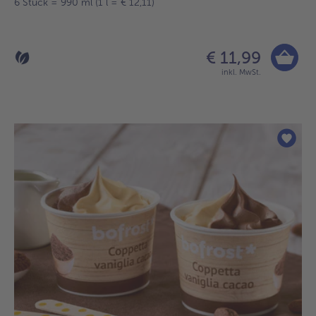
6 Stück = 990 ml (1 l = € 12,11)
€ 11,99
inkl. MwSt.