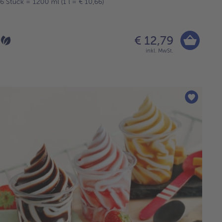
6 Stück = 1200 ml (1 l = € 10,66)
€ 12,79
inkl. MwSt.