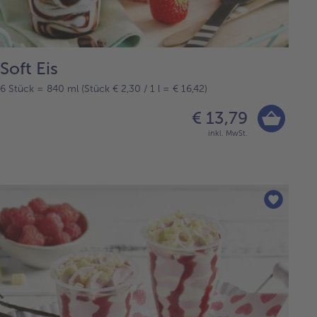
Soft Eis
6 Stück = 840 ml (Stück € 2,30 / 1 l = € 16,42)
€ 13,79
inkl. MwSt.