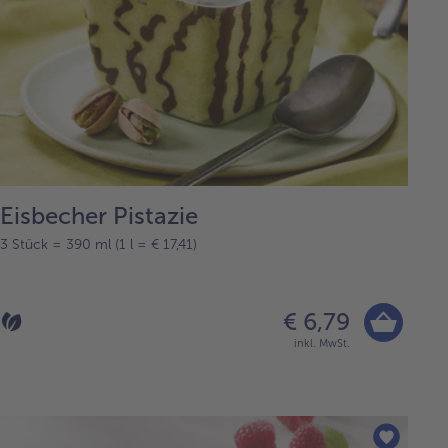
Eisbecher Pistazie
3 Stück = 390 ml (1 l = € 17,41)
€ 6,79
inkl. MwSt.