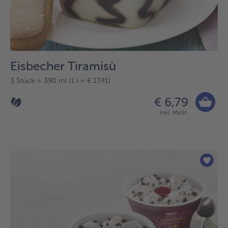
Eisbecher Tiramisù
3 Stück = 390 ml (1 l = € 17,41)
€ 6,79
inkl. MwSt.