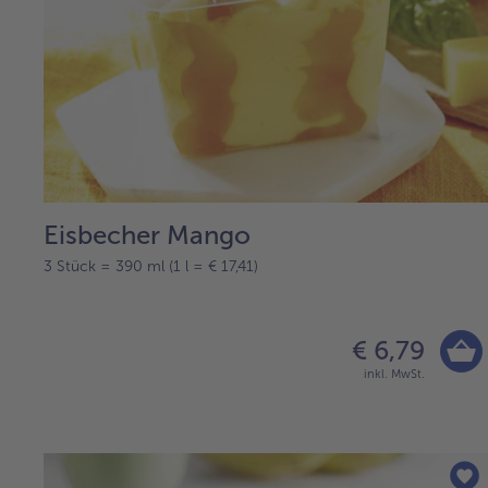
Eisbecher Mango
3 Stück = 390 ml (1 l = € 17,41)
€ 6,79
inkl. MwSt.