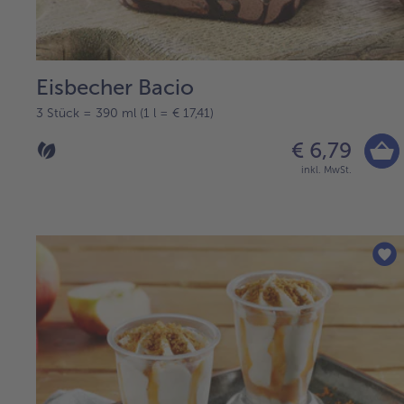
Eisbecher Bacio
3 Stück = 390 ml (1 l = € 17,41)
€ 6,79
inkl. MwSt.