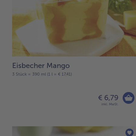
Eisbecher Mango
3 Stück = 390 ml (1 l = € 17,41)
€ 6,79
inkl. MwSt.