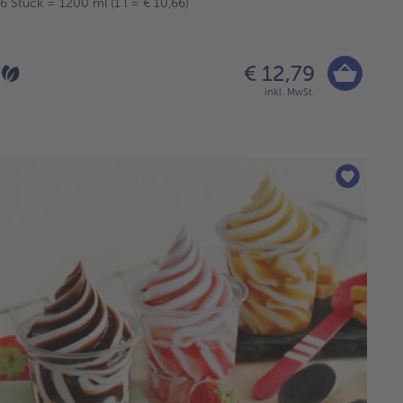
6 Stück = 1200 ml (1 l = € 10,66)
€ 12,79
inkl. MwSt.