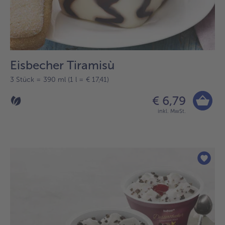
Eisbecher Tiramisù
3 Stück = 390 ml (1 l = € 17,41)
€ 6,79
inkl. MwSt.