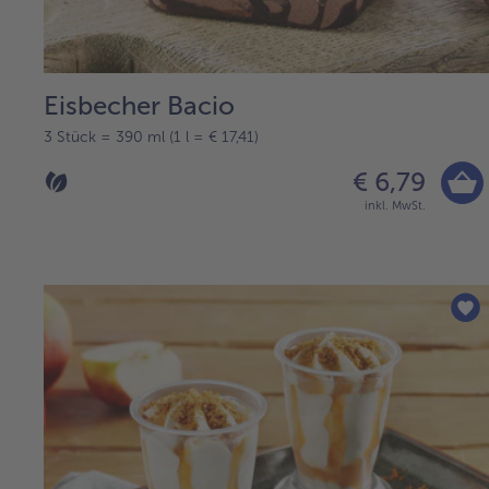
Eisbecher Bacio
3 Stück = 390 ml (1 l = € 17,41)
€ 6,79
inkl. MwSt.