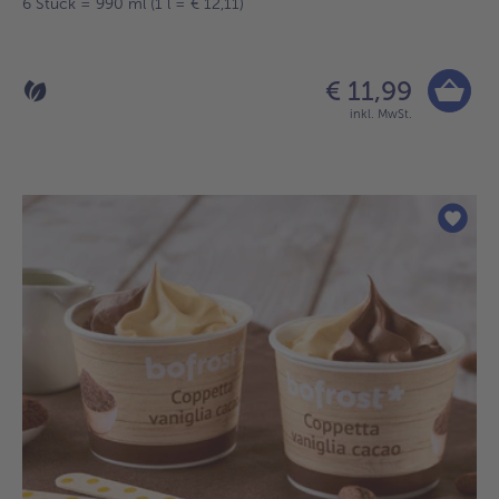
6 Stück = 990 ml (1 l = € 12,11)
€ 11,99
inkl. MwSt.