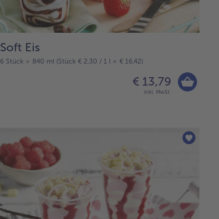
Soft Eis
6 Stück = 840 ml (Stück € 2,30 / 1 l = € 16,42)
€ 13,79
inkl. MwSt.