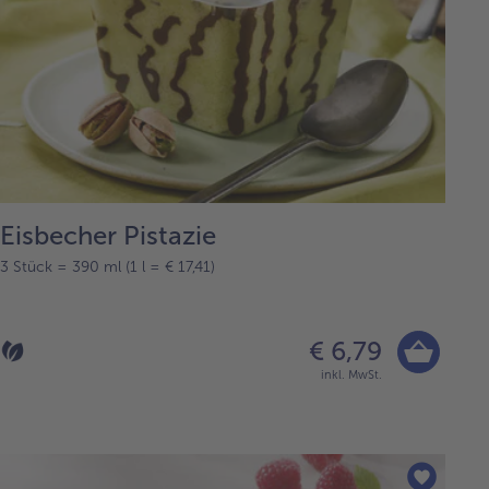
Eisbecher Pistazie
3 Stück = 390 ml (1 l = € 17,41)
€ 6,79
inkl. MwSt.