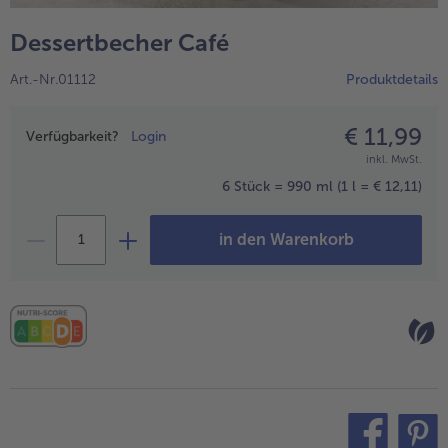
alle Hausmannskost & Suppen
Obst
Dessertbecher Café
alle Obst
Brot & Gebäck
Art.-Nr.01112
Produktdetails
alle Brot & Gebäck
Süße Vielfalt
alle Süße Vielfalt
€ 11,99
Preisangabe
Confiserie & Feinkost
Verfügbarkeit?
Login
inkl. MwSt.
alle Confiserie & Feinkost
Wein & Spirituosen
6 Stück = 990 ml
(1 l = € 12,11)
alle Wein & Spirituosen
Küchenhelfer
in den Warenkorb
alle Küchenhelfer