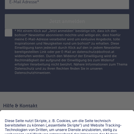
E-Mail Adresse
*
Jetzt anmelden
*
Mit einem Klick auf „Jetzt anmelden" bestätige ich, dass ich den
bofrost* Newsletter abonnieren möchte und willige ein, dass hierfür
meine E-Mail-Adresse verarbeitet wird um exklusive Angebote, tolle
Inspirationen und Neuigkeiten rund um bofrost* zu erhalten. Diese
Einwilligung kann jederzeit durch Klick auf den in jedem Newsletter
bereitgestellten Link oder per E-Mail an datenschutz@bofrost.at
widerrufen werden. Durch den Widerruf der Einwilligung wird die
Rechtmäßigkeit der aufgrund der Einwilligung bis zum Widerruf
erfolgten Verarbeitung nicht berührt. Nähere Informationen zum Thema
Datenschutz und zu Ihren Rechten finden Sie in unseren
Datenschutzhinweisen
.
Hilfe & Kontakt
Niederlassungen
Kontakt