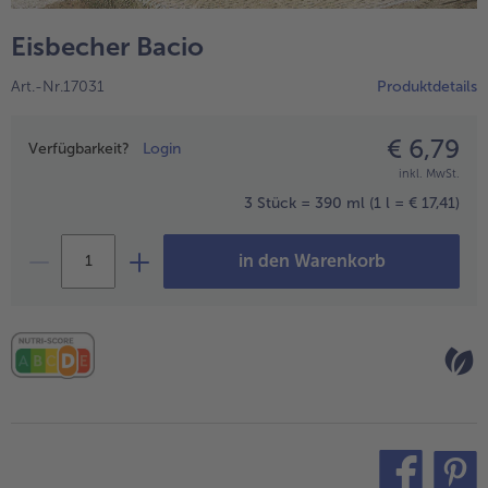
alle Hausmannskost & Suppen
Obst
Eisbecher Bacio
alle Obst
Brot & Gebäck
Art.-Nr.17031
Produktdetails
alle Brot & Gebäck
Süße Vielfalt
alle Süße Vielfalt
€ 6,79
Preisangabe
Confiserie & Feinkost
Verfügbarkeit?
Login
inkl. MwSt.
alle Confiserie & Feinkost
Wein & Spirituosen
3 Stück = 390 ml
(1 l = € 17,41)
alle Wein & Spirituosen
Küchenhelfer
in den Warenkorb
alle Küchenhelfer