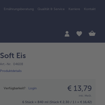
Ernährungsberatung
Qualität & Service
Karriere
Kontakt
Soft Eis
Art.-Nr. 04608
Produktdetails
Preisangabe
€ 13,79
Verfügbarkeit?
Login
inkl. MwSt.
6 Stück = 840 ml
(Stück € 2,30 / 1 l = € 16,42)