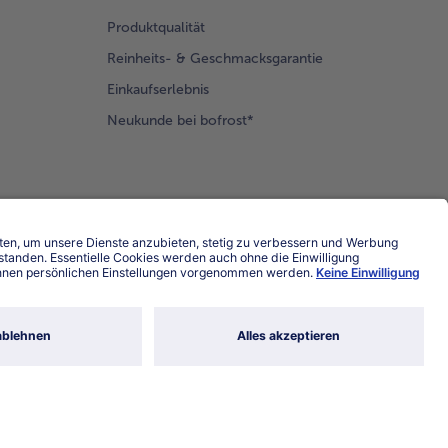
Produktqualität
Reinheits- & Geschmacksgarantie
Einkaufserlebnis
Neukunde bei bofrost*
Land / Sprache wählen