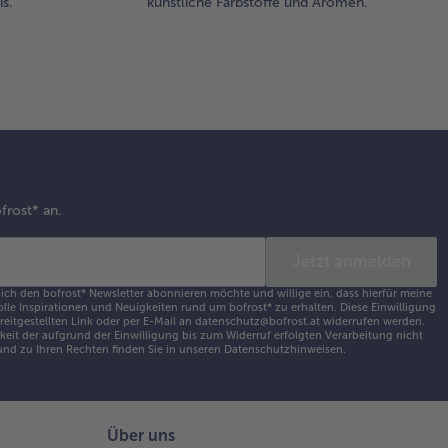
s.
künstliche Farbstoffe und Aromen.
frost* an.
Jetzt anmelden
 ich den bofrost* Newsletter abonnieren möchte und willige ein, dass hierfür meine
olle Inspirationen und Neuigkeiten rund um bofrost* zu erhalten. Diese Einwilligung
ereitgestellten Link oder per E-Mail an datenschutz@bofrost.at widerrufen werden.
eit der aufgrund der Einwilligung bis zum Widerruf erfolgten Verarbeitung nicht
nd zu Ihren Rechten finden Sie in unseren
Datenschutzhinweisen
.
Über uns