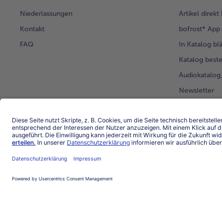
Niederlassungen
Artikel direkt
Kontakt
bofrost* App
FAQ
In Katalog bl
Katalog beste
Audiokatalo
Newsletter
Kunden werb