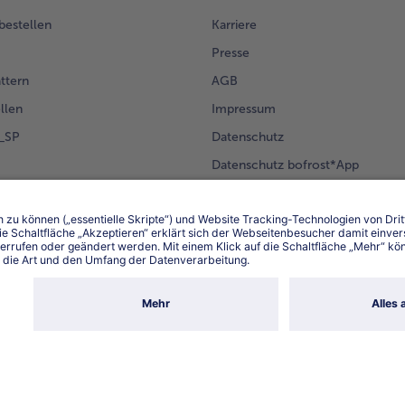
 bestellen
Karriere
Presse
ättern
AGB
llen
Impressum
g_SP
Datenschutz
Datenschutz bofrost*App
en Kunden
Erklärung zur Barrierefreiheit