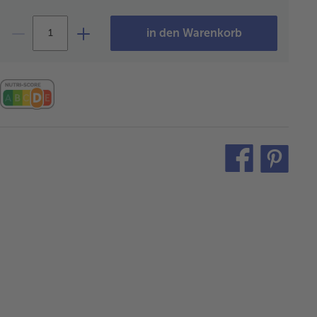
in den Warenkorb
teilen
pin
it