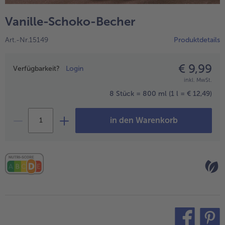
alle Hausmannskost & Suppen
Obst
Vanille-Schoko-Becher
alle Obst
Brot & Gebäck
Art.-Nr.15149
Produktdetails
alle Brot & Gebäck
Süße Vielfalt
alle Süße Vielfalt
€ 9,99
Preisangabe
Confiserie & Feinkost
Verfügbarkeit?
Login
inkl. MwSt.
alle Confiserie & Feinkost
Wein & Spirituosen
8 Stück = 800 ml
(1 l = € 12,49)
alle Wein & Spirituosen
Küchenhelfer
in den Warenkorb
alle Küchenhelfer