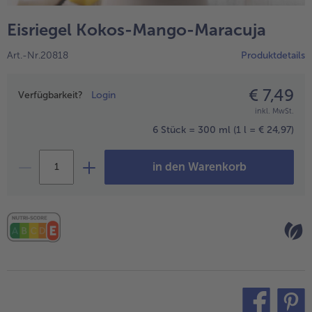
alle Hausmannskost & Suppen
Obst
Eisriegel Kokos-Mango-Maracuja
alle Obst
Brot & Gebäck
Art.-Nr.20818
Produktdetails
alle Brot & Gebäck
Süße Vielfalt
alle Süße Vielfalt
€ 7,49
Preisangabe
Confiserie & Feinkost
Verfügbarkeit?
Login
inkl. MwSt.
alle Confiserie & Feinkost
Wein & Spirituosen
6 Stück = 300 ml
(1 l = € 24,97)
alle Wein & Spirituosen
Küchenhelfer
in den Warenkorb
alle Küchenhelfer