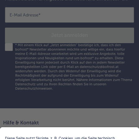
E-Mail Adresse
*
Jetzt anmelden
*
Mit einem Klick auf „Jetzt anmelden" bestätige ich, dass ich den
bofrost* Newsletter abonnieren möchte und willige ein, dass hierfür
meine E-Mail-Adresse verarbeitet wird um exklusive Angebote, tolle
Inspirationen und Neuigkeiten rund um bofrost* zu erhalten. Diese
Einwilligung kann jederzeit durch Klick auf den in jedem Newsletter
bereitgestellten Link oder per E-Mail an datenschutz@bofrost.at
widerrufen werden. Durch den Widerruf der Einwilligung wird die
Rechtmäßigkeit der aufgrund der Einwilligung bis zum Widerruf
erfolgten Verarbeitung nicht berührt. Nähere Informationen zum Thema
Datenschutz und zu Ihren Rechten finden Sie in unseren
Datenschutzhinweisen
.
Hilfe & Kontakt
Niederlassungen