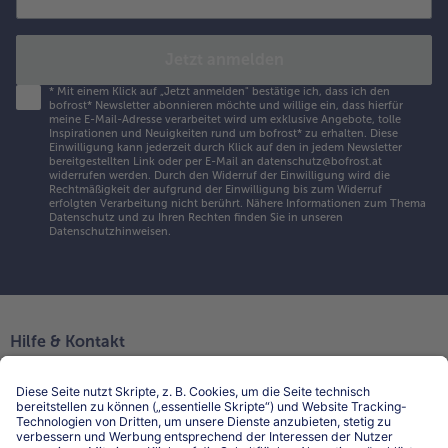
Jetzt anmelden
*
Mit einem Klick auf „Jetzt anmelden" bestätige ich, dass ich den
bofrost* Newsletter abonnieren möchte und willige ein, dass hierfür
meine E-Mail-Adresse verarbeitet wird um exklusive Angebote, tolle
Inspirationen und Neuigkeiten rund um bofrost* zu erhalten. Diese
Einwilligung kann jederzeit durch Klick auf den in jedem Newsletter
bereitgestellten Link oder per E-Mail an datenschutz@bofrost.at
widerrufen werden. Durch den Widerruf der Einwilligung wird die
Rechtmäßigkeit der aufgrund der Einwilligung bis zum Widerruf
erfolgten Verarbeitung nicht berührt. Nähere Informationen zum Thema
Datenschutz und zu Ihren Rechten finden Sie in unseren
Datenschutzhinweisen
.
Hilfe & Kontakt
Niederlassungen
Kontakt
FAQ