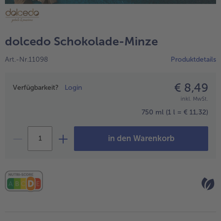
alle Hausmannskost & Suppen
Obst
alle Obst
Brot & Gebäck
dolcedo Schokolade-Minze
alle Brot & Gebäck
Süße Vielfalt
Art.-Nr.11098
Produktdetails
alle Süße Vielfalt
Confiserie & Feinkost
alle Confiserie & Feinkost
€ 8,49
Preisangabe
Wein & Spirituosen
Verfügbarkeit?
Login
inkl. MwSt.
alle Wein & Spirituosen
Küchenhelfer
750 ml
(1 l = € 11,32)
alle Küchenhelfer
in den Warenkorb