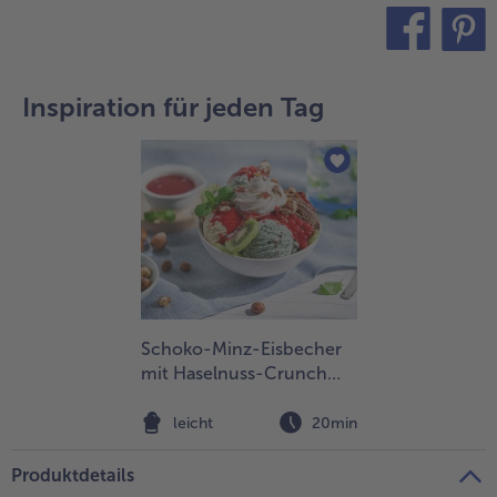
teilen
pin it
Inspiration für jeden Tag
Schoko-Minz-Eisbecher
mit Haselnuss-Crunch
und roter Johannisbeere
leicht
20min
Produktdetails