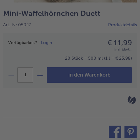
alle Hausmannskost & Suppen
Obst
Mini-Waffelhörnchen Duett
alle Obst
Brot & Gebäck
Art.-Nr.05047
Produktdetails
alle Brot & Gebäck
Süße Vielfalt
alle Süße Vielfalt
€ 11,99
Preisangabe
Confiserie & Feinkost
Verfügbarkeit?
Login
inkl. MwSt.
alle Confiserie & Feinkost
Wein & Spirituosen
20 Stück = 500 ml
(1 l = € 23,98)
alle Wein & Spirituosen
Küchenhelfer
in den Warenkorb
alle Küchenhelfer