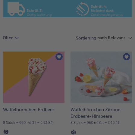
Liste.
alle Hausmannskost & Suppen
Obst
alle Obst
Brot & Gebäck
alle Brot & Gebäck
Süße Vielfalt
nach Relevanz
Filter
Sortierung
alle Süße Vielfalt
Confiserie & Feinkost
alle Confiserie & Feinkost
Wein & Spirituosen
alle Wein & Spirituosen
Küchenhelfer
alle Küchenhelfer
Waffelhörnchen Erdbeer
Waffelhörnchen Zitrone-
Erdbeere-Himbeere
8 Stück = 960 ml (1 l = € 13,84)
8 Stück = 960 ml (1 l = € 15,41)