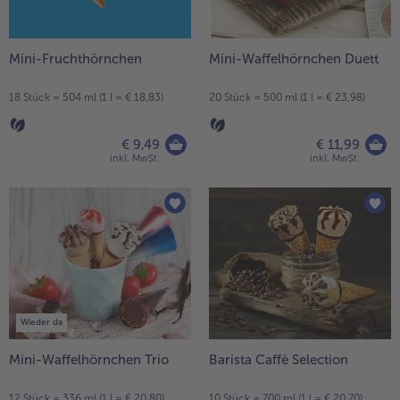
Mini-Fruchthörnchen
Mini-Waffelhörnchen Duett
18 Stück = 504 ml (1 l = € 18,83)
20 Stück = 500 ml (1 l = € 23,98)
€ 9,49
€ 11,99
inkl. MwSt.
inkl. MwSt.
Wieder da
Mini-Waffelhörnchen Trio
Barista Caffè Selection
12 Stück = 336 ml (1 l = € 20,80)
10 Stück = 700 ml (1 l = € 20,70)