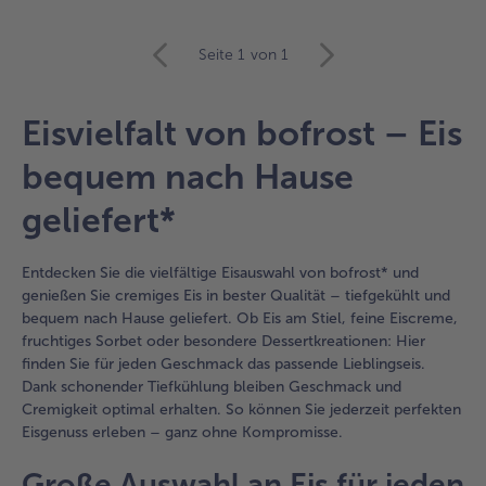
weiter
Seite 1
von 1
mit
der
Artikel-
Eisvielfalt von bofrost – Eis
Übersicht.
Es
bequem nach Hause
befinden
sich
geliefert*
16
Artikel
in
Entdecken Sie die vielfältige Eisauswahl von bofrost* und
der
genießen Sie cremiges Eis in bester Qualität – tiefgekühlt und
Liste.
bequem nach Hause geliefert. Ob Eis am Stiel, feine Eiscreme,
fruchtiges Sorbet oder besondere Dessertkreationen: Hier
finden Sie für jeden Geschmack das passende Lieblingseis.
Dank schonender Tiefkühlung bleiben Geschmack und
Cremigkeit optimal erhalten. So können Sie jederzeit perfekten
Eisgenuss erleben – ganz ohne Kompromisse.
Große Auswahl an Eis für jeden