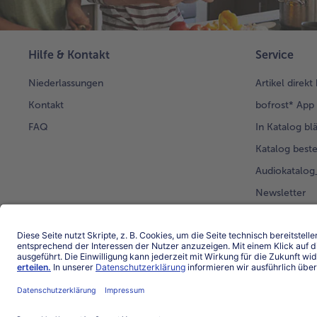
Hilfe & Kontakt
Service
Niederlassungen
Artikel direkt
Kontakt
bofrost* App
FAQ
In Katalog bl
Katalog beste
Audiokatalo
Newsletter
Kunden werb