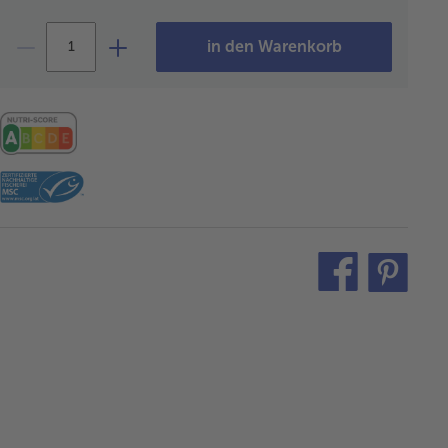
in den Warenkorb
teilen
pin
it