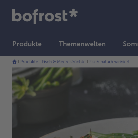
Produkte
Themenwelten
Som
Produkte
Fisch & Meeresfrüchte
Fisch natur/mariniert