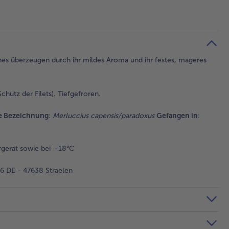
ches überzeugen durch ihr mildes Aroma und ihr festes, mageres
chutz der Filets). Tiefgefroren.
he Bezeichnung
:
Merluccius capensis/paradoxus
Gefangen in
:
gerät sowie bei -18°C
 DE - 47638 Straelen