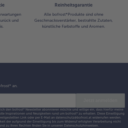
ie
Reinheitsgarantie
 Erwartungen
Alle bofrost*Produkte sind ohne
zurück und
Geschmacksverstärker, bestrahlte Zutaten,
s.
künstliche Farbstoffe und Aromen.
frost* an.
Jetzt anmelden
 ich den bofrost* Newsletter abonnieren möchte und willige ein, dass hierfür meine
olle Inspirationen und Neuigkeiten rund um bofrost* zu erhalten. Diese Einwilligung
ereitgestellten Link oder per E-Mail an datenschutz@bofrost.at widerrufen werden.
eit der aufgrund der Einwilligung bis zum Widerruf erfolgten Verarbeitung nicht
nd zu Ihren Rechten finden Sie in unseren
Datenschutzhinweisen
.