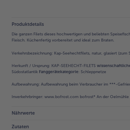
Produktdetails
Die ganzen Filets dieses hochwertigen und beliebten Speisefis
Fleisch. Küchenfertig vorbereitet und ideal zum Braten.
Verkehrsbezeichnung:
Kap-Seehechtfilets, natur, glasiert (zum S
Herkunft / Ursprung:
KAP-SEEHECHT-FILETS
wissenschaftlic
Südostatlantik
Fanggerätekategorie
: Schleppnetze
Aufbewahrung:
Aufbewahrung beim Verbraucher im ***-Gefrier
Inverkehrbringer:
www.bofrost.com bofrost* An der Oelmühle 6
Nährwerte
Zutaten