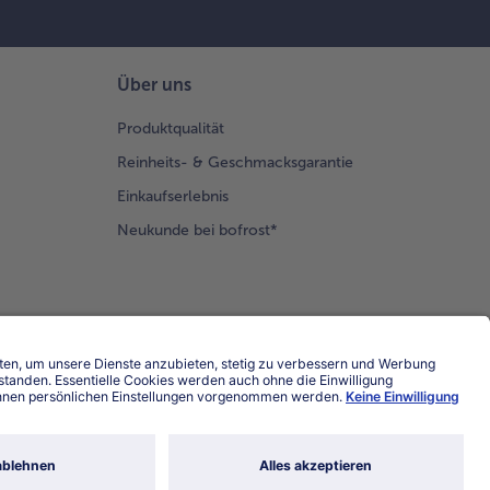
Über uns
Produktqualität
Reinheits- & Geschmacksgarantie
Einkaufserlebnis
Neukunde bei bofrost*
Land / Sprache wählen