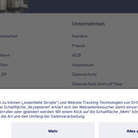
Unternehmen
 bestellen
Karriere
Presse
ättern
AGB
llen
Impressum
g_SP
Datenschutz
Datenschutz bofrost*App
en Kunden
Erklärung zur Barrierefreiheit